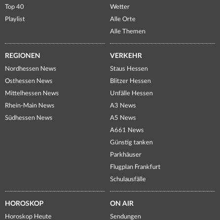
Top 40
Wetter
Playlist
Alle Orte
Alle Themen
REGIONEN
VERKEHR
Nordhessen News
Staus Hessen
Osthessen News
Blitzer Hessen
Mittelhessen News
Unfälle Hessen
Rhein-Main News
A3 News
Südhessen News
A5 News
A661 News
Günstig tanken
Parkhäuser
Flugplan Frankfurt
Schulausfälle
HOROSKOP
ON AIR
Horoskop Heute
Sendungen