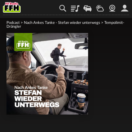
Playlist
Staupilot
Wetter
Webcam
Mein
Podcast
>
Nach Ankes Tanke - Stefan wieder unterwegs
>
Tempolimit-
Drängler