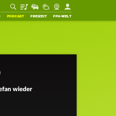
Playlist
Staupilot
Wetter
Webcam
Mein FFH
O
PODCAST
FREIZEIT
FFH-WELT
efan wieder