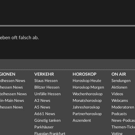
eben oft falsch ab.
GIONEN
VERKEHR
HOROSKOP
ON AIR
dhessen News
Staus Hessen
Horoskop Heute
Sendungen
hessen News
Blitzer Hessen
Horoskop Morgen
Aktionen
telhessen News
Unfälle Hessen
Wochenhoroskop
Videos
in-Main News
A3 News
Monatshoroskop
Webcams
hessen News
A5 News
Jahreshoroskop
Moderatoren
A661 News
Partnerhoroskop
Podcasts
Günstig tanken
Aszendent
News-Podcas
Parkhäuser
Themen-Tick
Flugplan Frankfurt
Voting