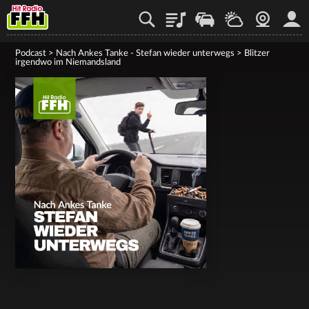
Playlist
Staupilot
Wetter
Webcam
Mein
Podcast
>
Nach Ankes Tanke - Stefan wieder unterwegs
>
Blitzer
irgendwo im Niemandsland