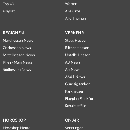
Top 40
Wetter
Playlist
Alle Orte
Alle Themen
REGIONEN
VERKEHR
Nordhessen News
Staus Hessen
Osthessen News
Blitzer Hessen
Mittelhessen News
Unfälle Hessen
Rhein-Main News
A3 News
Südhessen News
A5 News
A661 News
Günstig tanken
Parkhäuser
Flugplan Frankfurt
Schulausfälle
HOROSKOP
ON AIR
Horoskop Heute
Sendungen