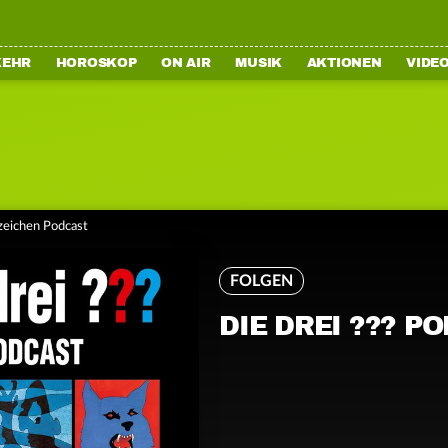
KEHR
HOROSKOP
ON AIR
MUSIK
AKTIONEN
VIDE
ezeichen Podcast
FOLGEN
DIE DREI ??? P