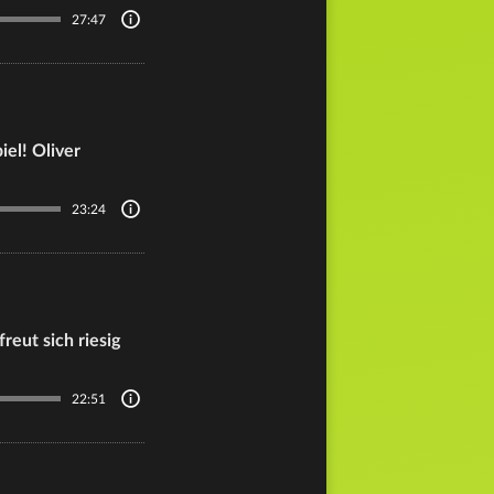
27:47
el! Oliver
23:24
reut sich riesig
22:51