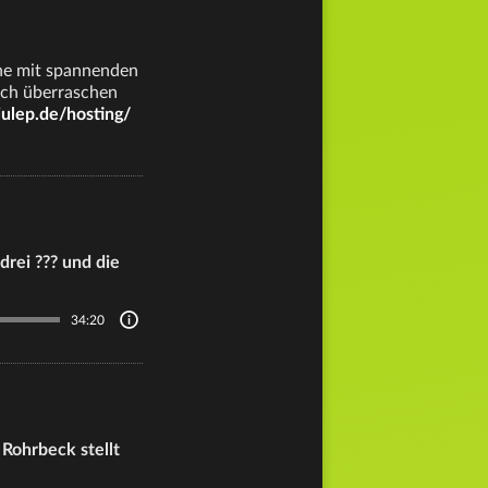
eihe mit spannenden
noch überraschen
ulep.de/hosting/
drei ??? und die
34:20
Rohrbeck stellt