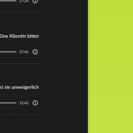
27:24
Eine Klientin bittet
27:45
kt sie unweigerlich
12:42