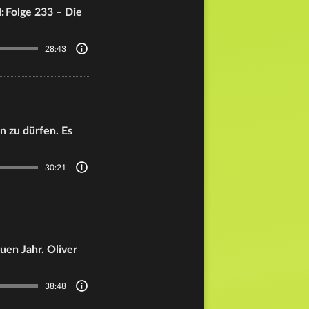
: Folge 233 – Die
28:43
n zu dürfen. Es
30:21
uen Jahr. Oliver
38:48