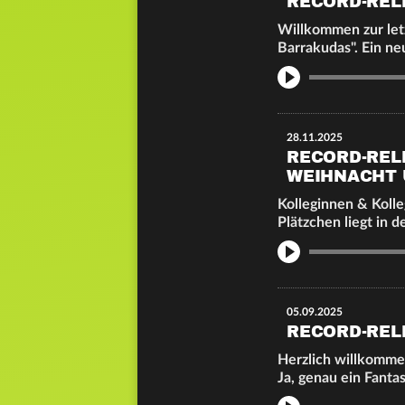
RECORD-REL
Willkommen zur letz
Barrakudas". Ein ne
Info
28.11.2025
RECORD-REL
WEIHNACHT 
Kolleginnen & Kolle
Plätzchen liegt in d
Info
05.09.2025
RECORD-REL
Herzlich willkommen
Ja, genau ein Fant
Info