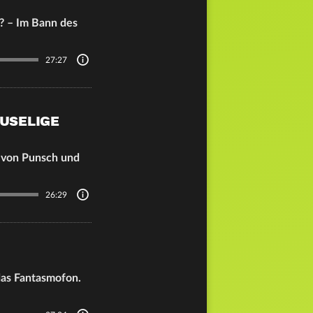
?? – Im Bann des
27:27
USELIGE
t von Punsch und
26:29
das Fantasmofon.