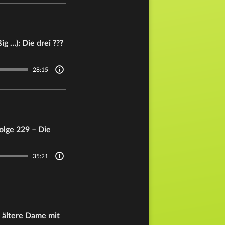
g …): Die drei ???
28:15
olge 229 – Die
35:21
e ältere Dame mit