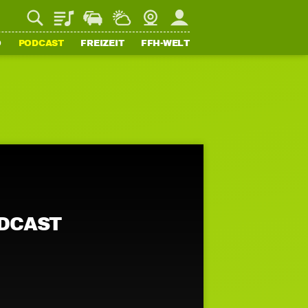
Playlist
Staupilot
Wetter
Webcam
Mein FFH
O
PODCAST
FREIZEIT
FFH-WELT
ODCAST