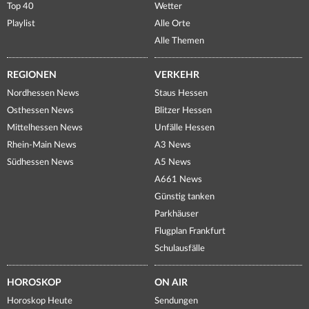
Top 40
Wetter
Playlist
Alle Orte
Alle Themen
REGIONEN
VERKEHR
Nordhessen News
Staus Hessen
Osthessen News
Blitzer Hessen
Mittelhessen News
Unfälle Hessen
Rhein-Main News
A3 News
Südhessen News
A5 News
A661 News
Günstig tanken
Parkhäuser
Flugplan Frankfurt
Schulausfälle
HOROSKOP
ON AIR
Horoskop Heute
Sendungen