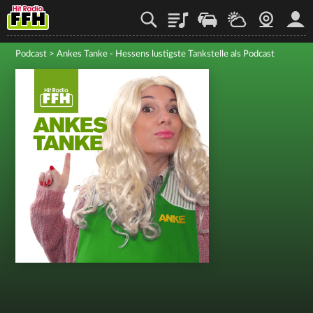
Playlist
Staupilot
Wetter
Webcam
Mein
Podcast
>
Ankes Tanke - Hessens lustigste Tankstelle als Podcast