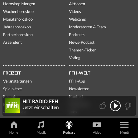
Horoskop Morgen
Aktionen
Wochenhoroskop
Videos
Monatshoroskop
Webcams
Jahreshoroskop
Moderatoren & Team
Partnerhoroskop
Podcasts
Aszendent
News-Podcast
Themen-Ticker
Voting
FREIZEIT
FFH-WELT
Veranstaltungen
FFH-App
Spielplätze
Newsletter
Rezepte
Kontakt
HIT RADIO FFH
Meditation
Frequenzen
Jetzt einschalten
Ausflugsziele
Jobs
Freizeit-Tipps
Führungen
Ticketshop
Presse
Home
Musik
Podcast
Video
Menü
Lotto Hessen
Radiowerbung