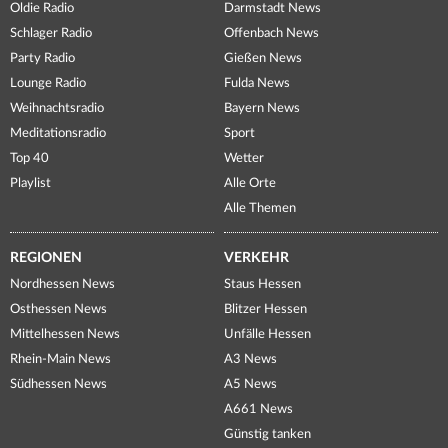
Oldie Radio
Darmstadt News
Schlager Radio
Offenbach News
Party Radio
Gießen News
Lounge Radio
Fulda News
Weihnachtsradio
Bayern News
Meditationsradio
Sport
Top 40
Wetter
Playlist
Alle Orte
Alle Themen
REGIONEN
VERKEHR
Nordhessen News
Staus Hessen
Osthessen News
Blitzer Hessen
Mittelhessen News
Unfälle Hessen
Rhein-Main News
A3 News
Südhessen News
A5 News
A661 News
Günstig tanken