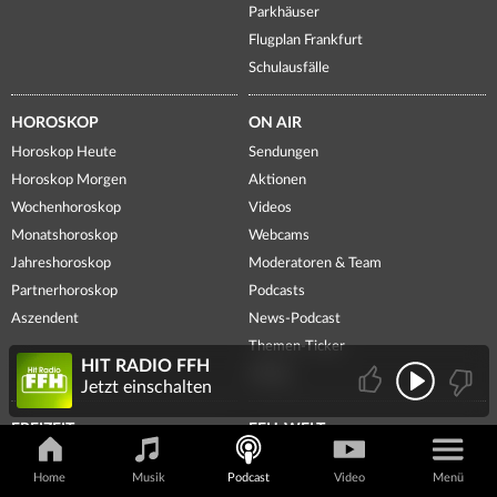
Parkhäuser
Flugplan Frankfurt
Schulausfälle
HOROSKOP
ON AIR
Horoskop Heute
Sendungen
Horoskop Morgen
Aktionen
Wochenhoroskop
Videos
Monatshoroskop
Webcams
Jahreshoroskop
Moderatoren & Team
Partnerhoroskop
Podcasts
Aszendent
News-Podcast
Themen-Ticker
HIT RADIO FFH
Voting
Jetzt einschalten
FREIZEIT
FFH-WELT
Veranstaltungen
FFH-App
Home
Musik
Podcast
Video
Menü
Spielplätze
Newsletter