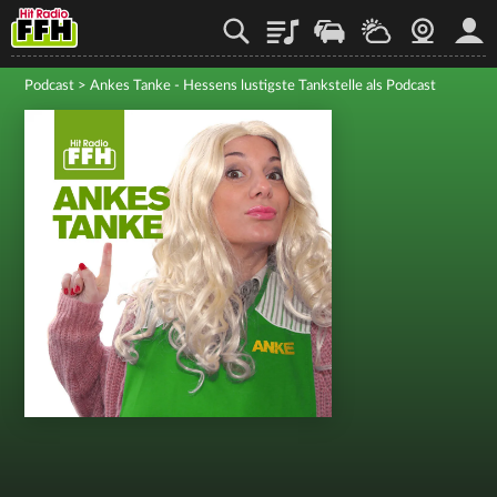
Playlist
Staupilot
Wetter
Webcam
Mein
Podcast
>
Ankes Tanke - Hessens lustigste Tankstelle als Podcast