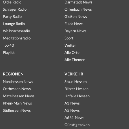
Oldie Radio
Darmstadt News
Schlager Radio
Offenbach News
Party Radio
Gießen News
Lounge Radio
Fulda News
Weihnachtsradio
Bayern News
Meditationsradio
Sport
Top 40
Wetter
Playlist
Alle Orte
Alle Themen
REGIONEN
VERKEHR
Nordhessen News
Staus Hessen
Osthessen News
Blitzer Hessen
Mittelhessen News
Unfälle Hessen
Rhein-Main News
A3 News
Südhessen News
A5 News
A661 News
Günstig tanken