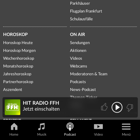
Parkhäuser
Flugplan Frankfurt
Schulausfälle
HOROSKOP
ON AIR
Horoskop Heute
Sendungen
Horoskop Morgen
Aktionen
Wochenhoroskop
Videos
Monatshoroskop
Webcams
Jahreshoroskop
Moderatoren & Team
Partnerhoroskop
Podcasts
Aszendent
News-Podcast
Themen-Ticker
HIT RADIO FFH
Voting
Jetzt einschalten
FREIZEIT
FFH-WELT
Veranstaltungen
FFH-App
Home
Musik
Podcast
Video
Menü
Spielplätze
Newsletter