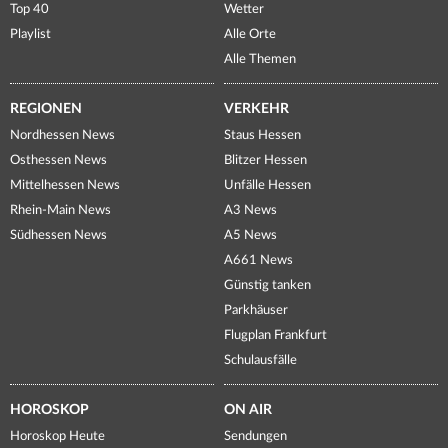
Top 40
Wetter
Playlist
Alle Orte
Alle Themen
REGIONEN
VERKEHR
Nordhessen News
Staus Hessen
Osthessen News
Blitzer Hessen
Mittelhessen News
Unfälle Hessen
Rhein-Main News
A3 News
Südhessen News
A5 News
A661 News
Günstig tanken
Parkhäuser
Flugplan Frankfurt
Schulausfälle
HOROSKOP
ON AIR
Horoskop Heute
Sendungen