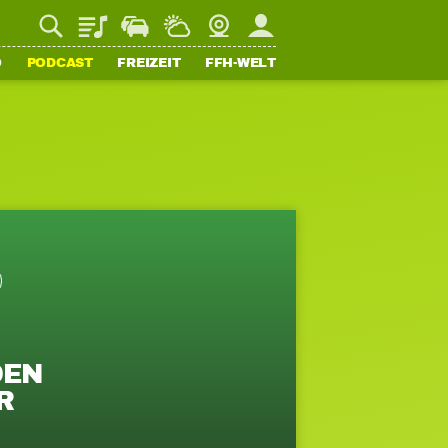
Playlist
Staupilot
Wetter
Webcam
Mein FFH
O
PODCAST
FREIZEIT
FFH-WELT
DEN
R