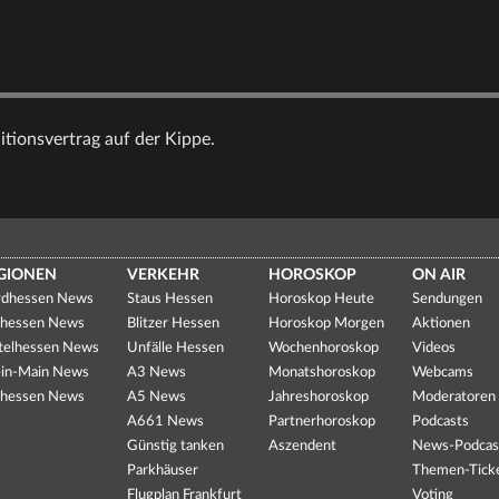
itionsvertrag auf der Kippe.
GIONEN
VERKEHR
HOROSKOP
ON AIR
dhessen News
Staus Hessen
Horoskop Heute
Sendungen
hessen News
Blitzer Hessen
Horoskop Morgen
Aktionen
telhessen News
Unfälle Hessen
Wochenhoroskop
Videos
in-Main News
A3 News
Monatshoroskop
Webcams
hessen News
A5 News
Jahreshoroskop
Moderatoren
A661 News
Partnerhoroskop
Podcasts
Günstig tanken
Aszendent
News-Podcas
Parkhäuser
Themen-Tick
Flugplan Frankfurt
Voting