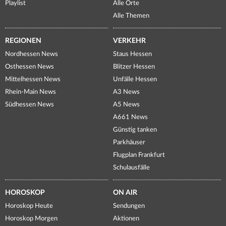
Playlist
Alle Orte
Alle Themen
REGIONEN
VERKEHR
Nordhessen News
Staus Hessen
Osthessen News
Blitzer Hessen
Mittelhessen News
Unfälle Hessen
Rhein-Main News
A3 News
Südhessen News
A5 News
A661 News
Günstig tanken
Parkhäuser
Flugplan Frankfurt
Schulausfälle
HOROSKOP
ON AIR
Horoskop Heute
Sendungen
Horoskop Morgen
Aktionen