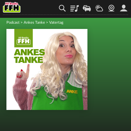
Playlist
Staupilot
Wetter
Webcam
Mein
Podcast
>
Ankes Tanke
>
Vatertag