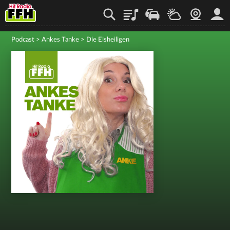
Playlist
Staupilot
Wetter
Webcam
Mein
Podcast
>
Ankes Tanke
>
Die Eisheiligen