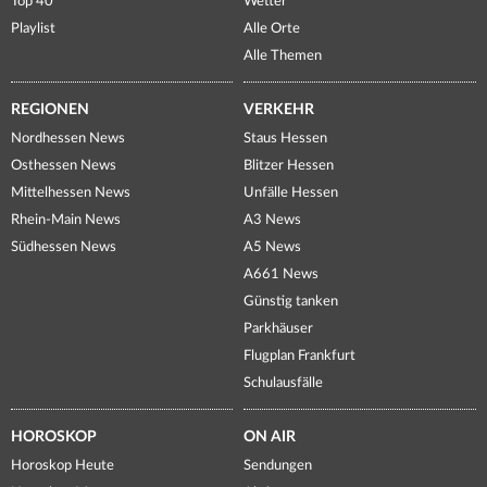
Top 40
Wetter
Playlist
Alle Orte
Alle Themen
REGIONEN
VERKEHR
Nordhessen News
Staus Hessen
Osthessen News
Blitzer Hessen
Mittelhessen News
Unfälle Hessen
Rhein-Main News
A3 News
Südhessen News
A5 News
A661 News
Günstig tanken
Parkhäuser
Flugplan Frankfurt
Schulausfälle
HOROSKOP
ON AIR
Horoskop Heute
Sendungen