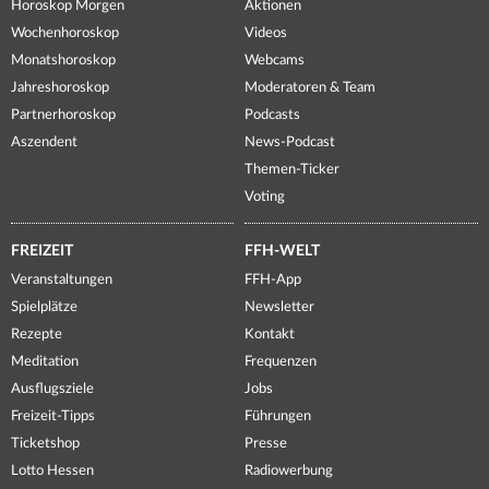
Horoskop Morgen
Aktionen
Wochenhoroskop
Videos
Monatshoroskop
Webcams
Jahreshoroskop
Moderatoren & Team
Partnerhoroskop
Podcasts
Aszendent
News-Podcast
Themen-Ticker
Voting
FREIZEIT
FFH-WELT
Veranstaltungen
FFH-App
Spielplätze
Newsletter
Rezepte
Kontakt
Meditation
Frequenzen
Ausflugsziele
Jobs
Freizeit-Tipps
Führungen
Ticketshop
Presse
Lotto Hessen
Radiowerbung