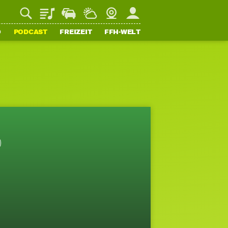
Playlist
Staupilot
Wetter
Webcam
Mein FFH
O
PODCAST
FREIZEIT
FFH-WELT