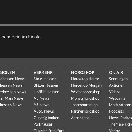
inem Bein im Finale.
GIONEN
VERKEHR
HOROSKOP
ON AIR
dhessen News
Staus Hessen
Horoskop Heute
Sendungen
hessen News
Blitzer Hessen
Horoskop Morgen
Aktionen
telhessen News
Unfälle Hessen
Wochenhoroskop
Videos
in-Main News
A3 News
Monatshoroskop
Webcams
hessen News
A5 News
Jahreshoroskop
Moderatoren
A661 News
Partnerhoroskop
Podcasts
Günstig tanken
Aszendent
News-Podcas
Parkhäuser
Themen-Tick
Flugplan Frankfurt
Voting