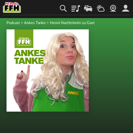
Playlist
Staupilot
Wetter
Webcam
Mein
Podcast
>
Ankes Tanke
>
Henni Nachtsheim zu Gast