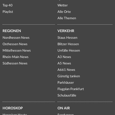
Top 40
Wetter
Playlist
Alle Orte
Alle Themen
REGIONEN
VERKEHR
Nordhessen News
Staus Hessen
Osthessen News
Blitzer Hessen
Mittelhessen News
Unfälle Hessen
Rhein-Main News
A3 News
Südhessen News
A5 News
A661 News
Günstig tanken
Parkhäuser
Flugplan Frankfurt
Schulausfälle
HOROSKOP
ON AIR