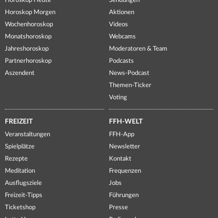
Horoskop Heute
Sendungen
Horoskop Morgen
Aktionen
Wochenhoroskop
Videos
Monatshoroskop
Webcams
Jahreshoroskop
Moderatoren & Team
Partnerhoroskop
Podcasts
Aszendent
News-Podcast
Themen-Ticker
Voting
FREIZEIT
FFH-WELT
Veranstaltungen
FFH-App
Spielplätze
Newsletter
Rezepte
Kontakt
Meditation
Frequenzen
Ausflugsziele
Jobs
Freizeit-Tipps
Führungen
Ticketshop
Presse