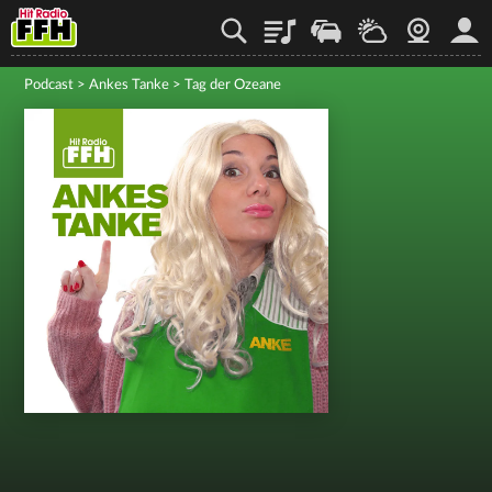
Playlist
Staupilot
Wetter
Webcam
Mein
Podcast
>
Ankes Tanke
>
Tag der Ozeane