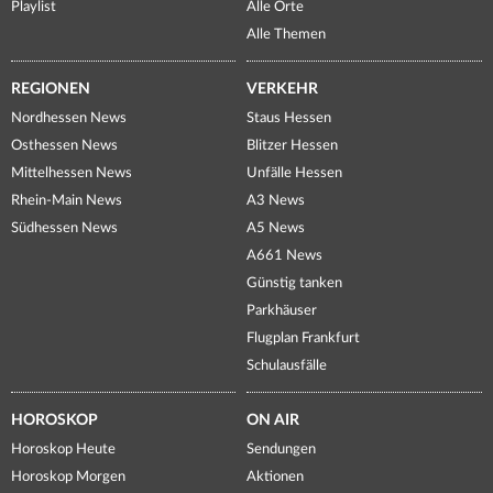
Playlist
Alle Orte
Alle Themen
REGIONEN
VERKEHR
Nordhessen News
Staus Hessen
Osthessen News
Blitzer Hessen
Mittelhessen News
Unfälle Hessen
Rhein-Main News
A3 News
Südhessen News
A5 News
A661 News
Günstig tanken
Parkhäuser
Flugplan Frankfurt
Schulausfälle
HOROSKOP
ON AIR
Horoskop Heute
Sendungen
Horoskop Morgen
Aktionen