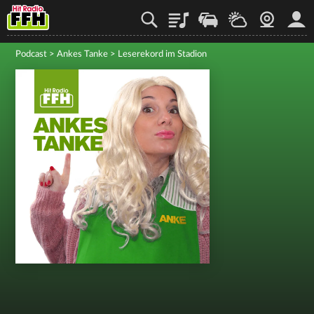
Playlist
Staupilot
Wetter
Webcam
Mein
Podcast
>
Ankes Tanke
>
Leserekord im Stadion