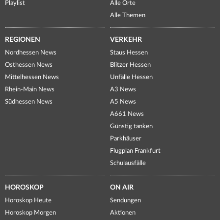
Playlist
Alle Orte
Alle Themen
REGIONEN
VERKEHR
Nordhessen News
Staus Hessen
Osthessen News
Blitzer Hessen
Mittelhessen News
Unfälle Hessen
Rhein-Main News
A3 News
Südhessen News
A5 News
A661 News
Günstig tanken
Parkhäuser
Flugplan Frankfurt
Schulausfälle
HOROSKOP
ON AIR
Horoskop Heute
Sendungen
Horoskop Morgen
Aktionen