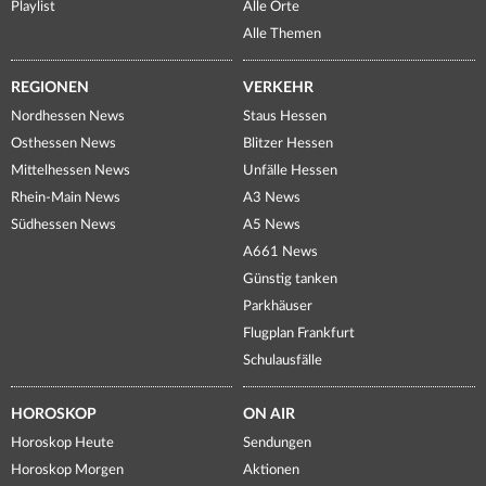
Playlist
Alle Orte
Alle Themen
REGIONEN
VERKEHR
Nordhessen News
Staus Hessen
Osthessen News
Blitzer Hessen
Mittelhessen News
Unfälle Hessen
Rhein-Main News
A3 News
Südhessen News
A5 News
A661 News
Günstig tanken
Parkhäuser
Flugplan Frankfurt
Schulausfälle
HOROSKOP
ON AIR
Horoskop Heute
Sendungen
Horoskop Morgen
Aktionen