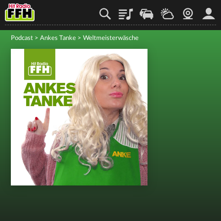
Playlist
Staupilot
Wetter
Webcam
Mein
Podcast
>
Ankes Tanke
>
Weltmeisterwäsche