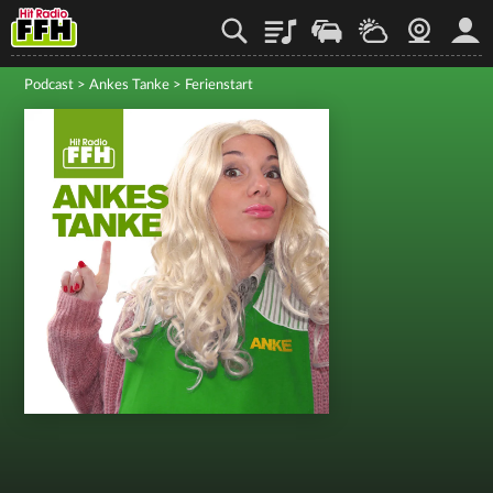
Playlist
Staupilot
Wetter
Webcam
Mein
Podcast
>
Ankes Tanke
>
Ferienstart