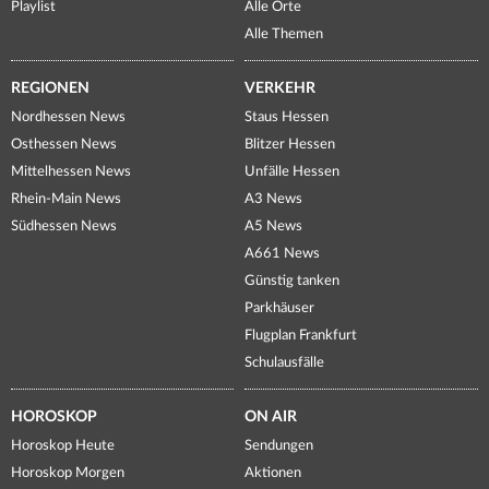
Playlist
Alle Orte
Alle Themen
REGIONEN
VERKEHR
Nordhessen News
Staus Hessen
Osthessen News
Blitzer Hessen
Mittelhessen News
Unfälle Hessen
Rhein-Main News
A3 News
Südhessen News
A5 News
A661 News
Günstig tanken
Parkhäuser
Flugplan Frankfurt
Schulausfälle
HOROSKOP
ON AIR
Horoskop Heute
Sendungen
Horoskop Morgen
Aktionen