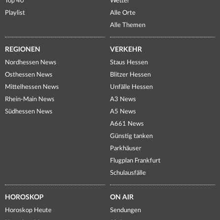
Top 40
Wetter
Playlist
Alle Orte
Alle Themen
REGIONEN
VERKEHR
Nordhessen News
Staus Hessen
Osthessen News
Blitzer Hessen
Mittelhessen News
Unfälle Hessen
Rhein-Main News
A3 News
Südhessen News
A5 News
A661 News
Günstig tanken
Parkhäuser
Flugplan Frankfurt
Schulausfälle
HOROSKOP
ON AIR
Horoskop Heute
Sendungen