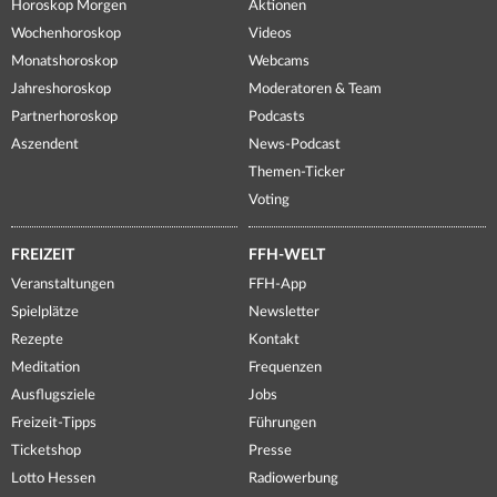
Horoskop Morgen
Aktionen
Wochenhoroskop
Videos
Monatshoroskop
Webcams
Jahreshoroskop
Moderatoren & Team
Partnerhoroskop
Podcasts
Aszendent
News-Podcast
Themen-Ticker
Voting
FREIZEIT
FFH-WELT
Veranstaltungen
FFH-App
Spielplätze
Newsletter
Rezepte
Kontakt
Meditation
Frequenzen
Ausflugsziele
Jobs
Freizeit-Tipps
Führungen
Ticketshop
Presse
Lotto Hessen
Radiowerbung