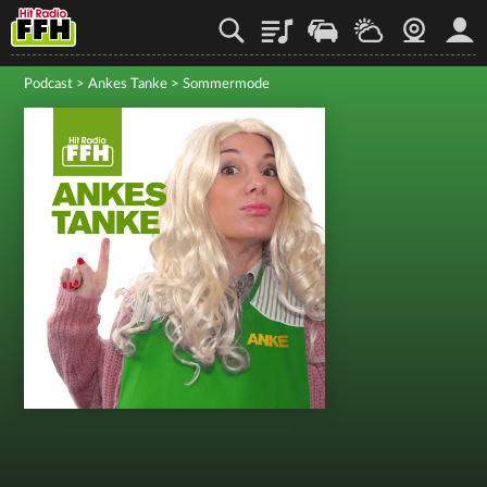
Playlist
Staupilot
Wetter
Webcam
Mein
Podcast
>
Ankes Tanke
>
Sommermode