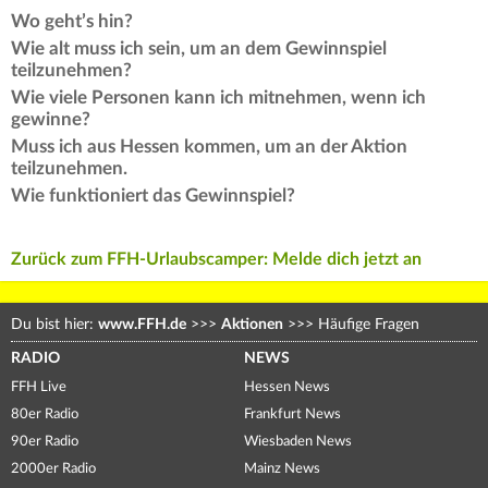
Wo geht’s hin?
Wie alt muss ich sein, um an dem Gewinnspiel
teilzunehmen?
Wie viele Personen kann ich mitnehmen, wenn ich
gewinne?
Muss ich aus Hessen kommen, um an der Aktion
teilzunehmen.
Wie funktioniert das Gewinnspiel?
Zurück zum FFH-Urlaubscamper: Melde dich jetzt an
Du bist hier:
www.FFH.de
>>>
Aktionen
>>>
Häufige Fragen
RADIO
NEWS
FFH Live
Hessen News
80er Radio
Frankfurt News
90er Radio
Wiesbaden News
2000er Radio
Mainz News