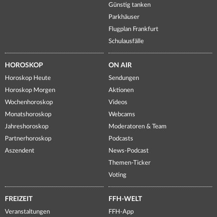
Günstig tanken
Parkhäuser
Flugplan Frankfurt
Schulausfälle
HOROSKOP
ON AIR
Horoskop Heute
Sendungen
Horoskop Morgen
Aktionen
Wochenhoroskop
Videos
Monatshoroskop
Webcams
Jahreshoroskop
Moderatoren & Team
Partnerhoroskop
Podcasts
Aszendent
News-Podcast
Themen-Ticker
Voting
FREIZEIT
FFH-WELT
Veranstaltungen
FFH-App