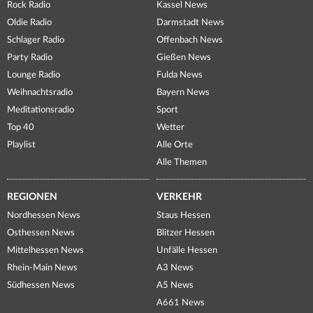
Rock Radio
Kassel News
Oldie Radio
Darmstadt News
Schlager Radio
Offenbach News
Party Radio
Gießen News
Lounge Radio
Fulda News
Weihnachtsradio
Bayern News
Meditationsradio
Sport
Top 40
Wetter
Playlist
Alle Orte
Alle Themen
REGIONEN
VERKEHR
Nordhessen News
Staus Hessen
Osthessen News
Blitzer Hessen
Mittelhessen News
Unfälle Hessen
Rhein-Main News
A3 News
Südhessen News
A5 News
A661 News