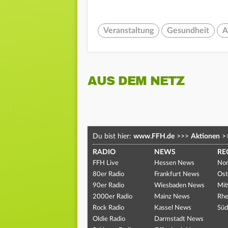
Veranstaltung
Gesundheit
A
AUS DEM NETZ
Du bist hier:
www.FFH.de
>>>
Aktionen
>
RADIO
NEWS
RE
FFH Live
Hessen News
Nor
80er Radio
Frankfurt News
Ost
90er Radio
Wiesbaden News
Mit
2000er Radio
Mainz News
Rhe
Rock Radio
Kassel News
Süd
Oldie Radio
Darmstadt News