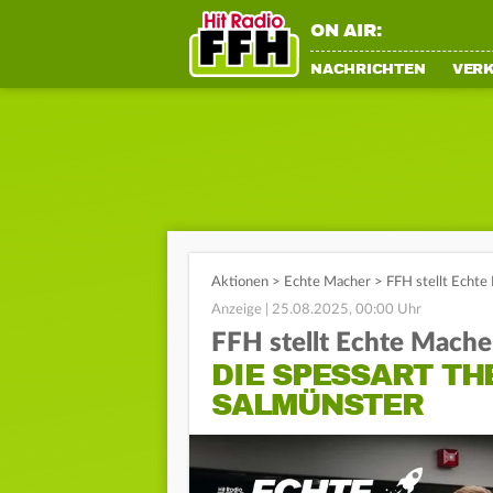
ON AIR:
NACHRICHTEN
VER
Aktionen
>
Echte Macher
>
FFH stellt Echte
Anzeige | 25.08.2025, 00:00 Uhr
FFH stellt Echte Mache
DIE SPESSART TH
SALMÜNSTER