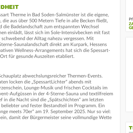
NDHEIT
ssart Therme in Bad Soden-Salmünster ist die eigene,
Pf
 die aus über 500 Metern Tiefe in alle Becken fließt,
Z
nd die Badelandschaft zum entspannten Wechsel
G
en einlädt, lässt sich im Sole-Intensivbecken mit fast
r schwebend der Alltag nahezu vergessen. Mit
terne-Saunalandschaft direkt am Kurpark, Hessens
eativen Wellness-Arrangements hat sich die Spessart-
Ort für gesunde Auszeiten etabliert.
 Schauplatz abwechslungsreicher Thermen-Events.
ten locken die „SpessartLichter“ abends mit
rzenschein, Lounge-Musik und frischen Cocktails im
ent-Aufgüssen in der 4-Sterne-Sauna und textilfreiem
f in die Nacht sind die „Spätschichten“ am letzten
 beliebter und fester Bestandteil im Programm. Ein
ounge meets 70er“ am 19. September 2025. Nur so viel:
 ein, damit der Bürgermeister seine vollmundige Wette
T