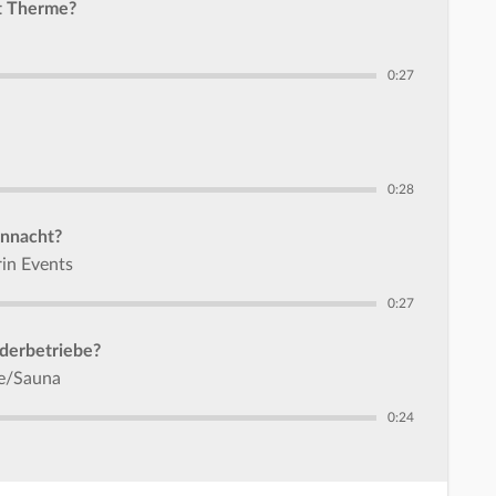
rt Therme?
0:27
0:28
ennacht?
rin Events
0:27
derbetriebe?
me/Sauna
0:24