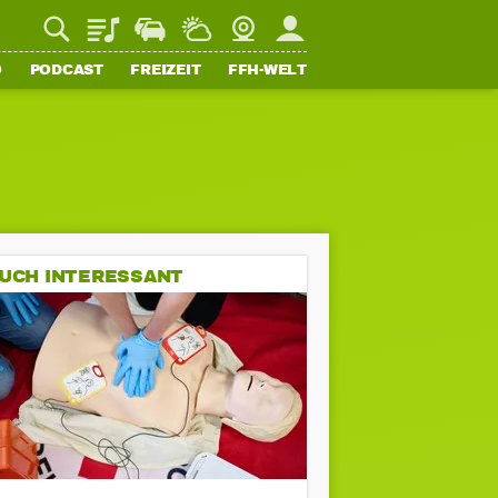
Playlist
Staupilot
Wetter
Webcam
Mein FFH
O
PODCAST
FREIZEIT
FFH-WELT
UCH INTERESSANT