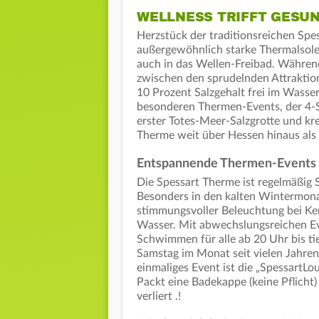
WELLNESS TRIFFT GESU
Herzstück der traditionsreichen Spe
außerge­wöhnlich starke Thermalsole,
auch in das Wellen-Freibad. Währe
zwischen den sprudelnden Attrak­tion
10 Prozent Salzgehalt frei im Wasse
besonderen Thermen-Events, der 4-S
erster Totes-Meer-Salzgrotte und kr
Therme weit über Hessen hinaus als 
Entspannende Thermen-Events
Die Spessart Therme ist regelmäßig
Besonders in den kalten Wintermona
stimmungsvoller Beleuchtung bei Ke
Wasser. Mit abwechslungsreichen Ev
Schwimmen für alle ab 20 Uhr bis tie
Samstag im Monat seit vielen Jahren
einmaliges Event ist die „SpessartL
Packt eine Badekappe (keine Pflicht)
verliert .!