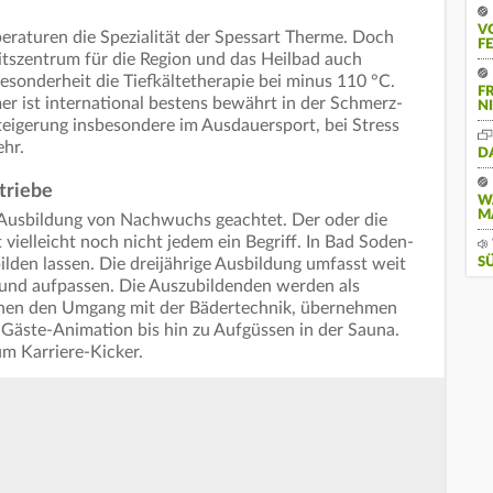
V
raturen die Spezialität der Spessart Therme. Doch
F
heitszentrum für die Region und das Heilbad auch
esonderheit die Tiefkältetherapie bei minus 110 °C.
F
er ist international bestens bewährt in der Schmerz-
N
eigerung insbesondere im Ausdauersport, bei Stress
hr.
D
triebe
W
M
e Ausbildung von Nachwuchs geachtet. Der oder die
 vielleicht noch nicht jedem ein Begriff. In Bad Soden-
S
lden lassen. Die dreijährige Ausbildung umfasst weit
und aufpassen. Die Auszubildenden werden als
rnen den Umgang mit der Bädertechnik, übernehmen
Gäste-Animation bis hin zu Aufgüssen in der Sauna.
m Karriere-Kicker.