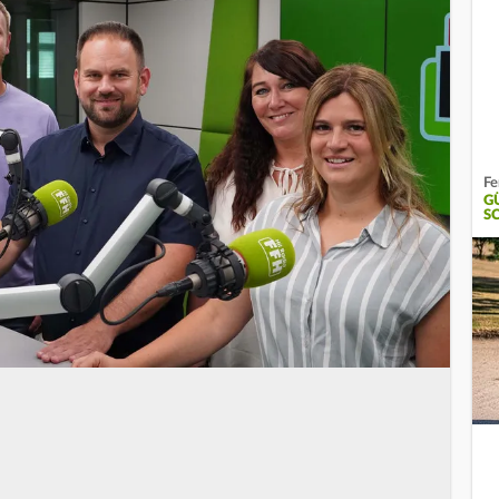
Fe
G
S