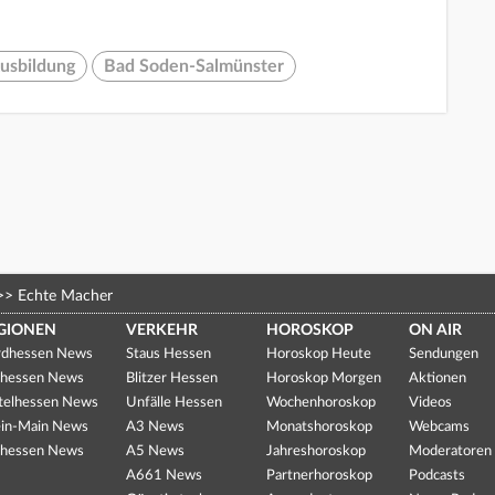
usbildung
Bad Soden-Salmünster
>>
Echte Macher
GIONEN
VERKEHR
HOROSKOP
ON AIR
dhessen News
Staus Hessen
Horoskop Heute
Sendungen
hessen News
Blitzer Hessen
Horoskop Morgen
Aktionen
telhessen News
Unfälle Hessen
Wochenhoroskop
Videos
in-Main News
A3 News
Monatshoroskop
Webcams
hessen News
A5 News
Jahreshoroskop
Moderatoren
A661 News
Partnerhoroskop
Podcasts