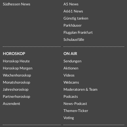
Südhessen News
A5 News
A661 News
Günstig tanken
Parkhäuser
Flugplan Frankfurt
Schulausfälle
HOROSKOP
ON AIR
Horoskop Heute
Sendungen
Horoskop Morgen
Aktionen
Wochenhoroskop
Videos
Monatshoroskop
Webcams
Jahreshoroskop
Moderatoren & Team
Partnerhoroskop
Podcasts
Aszendent
News-Podcast
Themen-Ticker
Voting