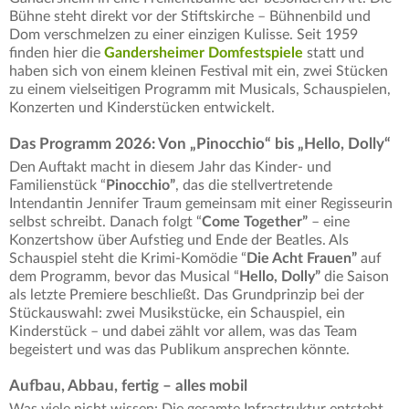
Bühne steht direkt vor der Stiftskirche – Bühnenbild und
Dom verschmelzen zu einer einzigen Kulisse. Seit 1959
finden hier die
Gandersheimer Domfestspiele
statt und
haben sich von einem kleinen Festival mit ein, zwei Stücken
zu einem vielseitigen Programm mit Musicals, Schauspielen,
Konzerten und Kinderstücken entwickelt.
Das Programm 2026: Von „Pinocchio“ bis „Hello, Dolly“
Den Auftakt macht in diesem Jahr das Kinder- und
Familienstück “
Pinocchio”
, das die stellvertretende
Intendantin Jennifer Traum gemeinsam mit einer Regisseurin
selbst schreibt. Danach folgt “
Come Together”
– eine
Konzertshow über Aufstieg und Ende der Beatles. Als
Schauspiel steht die Krimi-Komödie “
Die Acht Frauen”
auf
dem Programm, bevor das Musical “
Hello, Dolly”
die Saison
als letzte Premiere beschließt. Das Grundprinzip bei der
Stückauswahl: zwei Musikstücke, ein Schauspiel, ein
Kinderstück – und dabei zählt vor allem, was das Team
begeistert und was das Publikum ansprechen könnte.
Aufbau, Abbau, fertig – alles mobil
Was viele nicht wissen: Die gesamte Infrastruktur entsteht