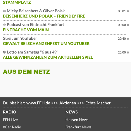
STAMMPLATZ
Micky Beisenherz & Oliver Polak
00:01
BEISENHERZ UND POLAK – FRIENDLY FIRE
Podcast von Eintracht Frankfurt
00:00
EINTRACHT VOM MAIN
Streit um YouTuber
22:40
GEWALT BEI SCHANZENFEST UM YOUTUBER
Lotto am Samstag "6 aus 49"
20:00
ALLE GEWINNZAHLEN ZUM AKTUELLEN SPIEL
AUS DEM NETZ
Du bist hier:
www.FFH.de
>>>
Aktionen
>>>
Echte Macher
RADIO
NEWS
FFH Live
Hessen News
80er Radio
Frankfurt News