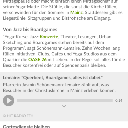
Mittagspause oder macht einfach einen Mittagsschlaf auf
seiner Yoga-Matte. Die Stühle, die sonst die Kirche füllen,
verschwinden für den Sommer in
Mainz
. Stattdessen gibt es
Liegestühle, Sitzgruppen und Bistrotische am Eingang.
Von Jazz bis Boardgames
“Yoga-Kurse, Jazz-
Konzerte
, Theater, Lesungen, Urban
Sketching und Boardgames stehen bereits auf dem
Programm”, sagt Schönemann-Lemaire. Zehn Wochen lang
füllen Initiativen, Clubs, Cafés und Yoga-Studios aus dem
Quartier die
OASE 26
mit Leben. In der Regel soll alles für die
Besucher kostenfrei oder auf Spendenbasis bleiben.
Lemaire: "Querbeet, Boardgames, alles ist dabei."
Pfarrerin Jasmin Schönemann-Lemaire zählt auf, was
Besucher in der Christuskirche in Mainz erleben können.
0:14
© HIT RADIO FFH
Gottesdienste bleiben