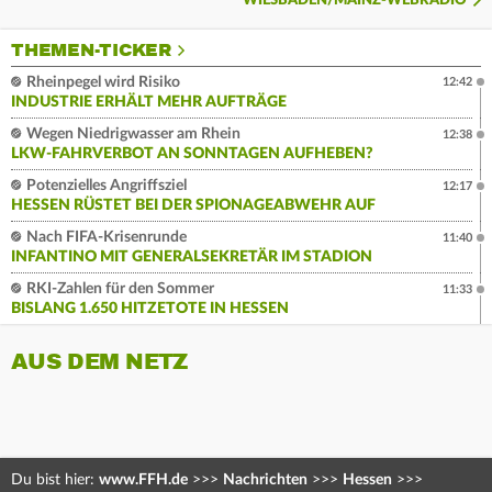
WIESBADEN/MAINZ-WEBRADIO
THEMEN-TICKER
Rheinpegel wird Risiko
12:42
INDUSTRIE ERHÄLT MEHR AUFTRÄGE
Wegen Niedrigwasser am Rhein
12:38
LKW-FAHRVERBOT AN SONNTAGEN AUFHEBEN?
Potenzielles Angriffsziel
12:17
HESSEN RÜSTET BEI DER SPIONAGEABWEHR AUF
Nach FIFA-Krisenrunde
11:40
INFANTINO MIT GENERALSEKRETÄR IM STADION
RKI-Zahlen für den Sommer
11:33
BISLANG 1.650 HITZETOTE IN HESSEN
AUS DEM NETZ
Du bist hier:
www.FFH.de
>>>
Nachrichten
>>>
Hessen
>>>