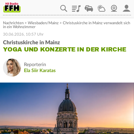
Playlist
Staupilot
Wetter
Webcam
Mein
Nachrichten
>
Wiesbaden/Mainz
>
Christuskirche in Mainz verwandelt sich
in ein Wohnzimmer
30.06.2026, 10:57 Uhr
Christuskirche in Mainz
YOGA UND KONZERTE IN DER KIRCHE
Reporterin
Ela Siir Karatas