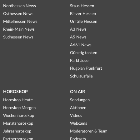
Nordhessen News
Staus Hessen
Osthessen News
Blitzer Hessen
Mittelhessen News
Unfälle Hessen
Rhein-Main News
A3 News
Südhessen News
A5 News
A661 News
Günstig tanken
Parkhäuser
Flugplan Frankfurt
Schulausfälle
HOROSKOP
ON AIR
Horoskop Heute
Sendungen
Horoskop Morgen
Aktionen
Wochenhoroskop
Videos
Monatshoroskop
Webcams
Jahreshoroskop
Moderatoren & Team
Partnerhoroskop
Podcasts