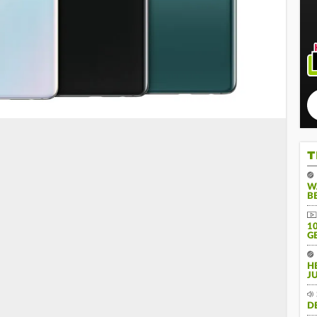
T
W
B
10
E
H
J
D