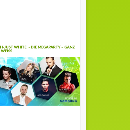
FH-JUST WHITE! - DIE MEGAPARTY – GANZ
 WEISS