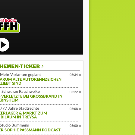
HEMEN-TICKER
Mehr Varianten geplant
05:34
ARUM ALTE AUTOKENNZEICHEN
ELIEBT SIND
Schwarze Rauchwolke
05:22
 VERLETZTE BEI GROSSBRAND IN G
RNSHEIM
777 Jahre Stadtrechte
05:08
EERLAGER & MARKT ZUM
UBILÄUM IN TREYSA
Studio Bummens
05:00
ER SOPHIE PASSMANN PODCAST