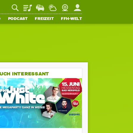
Playlist
Staupilot
Wetter
Webcam
Mein FFH
O
PODCAST
FREIZEIT
FFH-WELT
UCH INTERESSANT