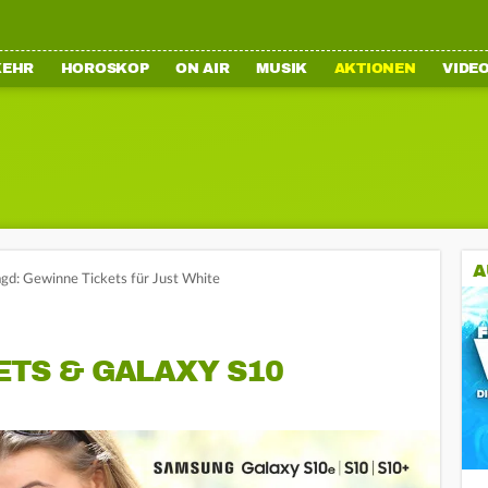
KEHR
HOROSKOP
ON AIR
MUSIK
AKTIONEN
VIDE
A
agd: Gewinne Tickets für Just White
ETS & GALAXY S10