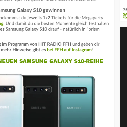
Samsung Galaxy S10 gewinnen
75
S
, bekommst du
jeweils 1x2 Tickets
für die Megaparty
"P
ng
. Und damit du die besten Momente gleich festhalten
ues Samsung Galaxy S10
drauf - natürlich in "prism
g im Programm von HIT RADIO FFH
und geben dir
 mehr Hinweise gibt es
bei FFH auf Instagram
!
NEUEN SAMSUNG GALAXY S10-REIHE