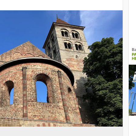
Ba
P
H