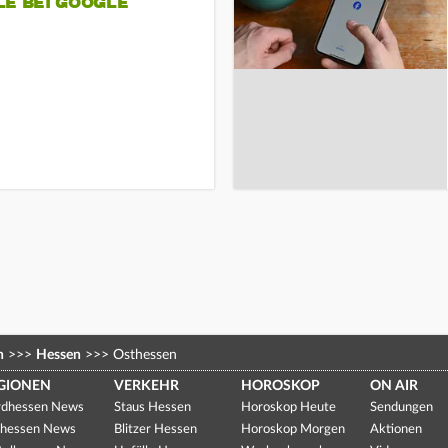
LE BEI GOOGLE
n
>>>
Hessen
>>>
Osthessen
GIONEN
VERKEHR
HOROSKOP
ON AIR
dhessen News
Staus Hessen
Horoskop Heute
Sendungen
hessen News
Blitzer Hessen
Horoskop Morgen
Aktionen