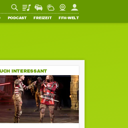
Playlist
Staupilot
Wetter
Webcam
Mein FFH
O
PODCAST
FREIZEIT
FFH-WELT
UCH INTERESSANT