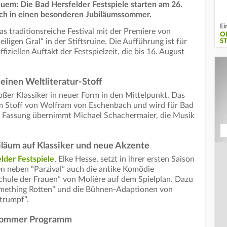
Neuem: Die Bad Hersfelder Festspiele starten am 26.
eich in einen besonderen Jubiläumssommer.
Ei
s traditionsreiche Festival mit der Premiere von
O
ligen Gral“ in der Stiftsruine. Die Aufführung ist für
S
iziellen Auftakt der Festspielzeit, die bis 16. August
einen Weltliteratur-Stoff
roßer Klassiker in neuer Form in den Mittelpunkt. Das
em Stoff von Wolfram von Eschenbach und wird für Bad
nd Fassung übernimmt Michael Schachermaier, die Musik
iläum auf Klassiker und neue Akzente
lder Festspiele
, Elke Hesse, setzt in ihrer ersten Saison
hen neben “Parzival” auch die antike Komödie
Schule der Frauen” von Molière auf dem Spielplan. Dazu
ething Rotten” und die Bühnen-Adaptionen von
trumpf”.
ssommer Programm