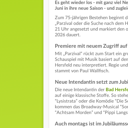
Es geht wieder los - mit ganz viel 
Juni in ihre neue Saison - und zugl
Zum 75-jährigen Bestehen beginnt da
„Parzival oder die Suche nach dem Hei
21 Uhr
angesetzt und markiert den off
2026 dauert.
Premiere mit neuem Zugriff auf 
Mit „Parzival“ rückt zum Start ein g
Schauspiel mit Musik basiert auf d
Hersfeld neu interpretiert. Regie u
stammt von Paul Wallfisch.
Neue Intendantin setzt zum Jub
Die neue Intendantin der
Bad Hersfe
auf einige klassische Stoffe. So ste
“Lysistrata” oder die Komödie “Die 
kommen das Broadway-Musical “Som
“Achtsam Morden” und “Pippi Langs
Auch montags ist im Jubiläum