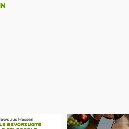
EN
ews aus Hessen
ALS BEVORZUGTE