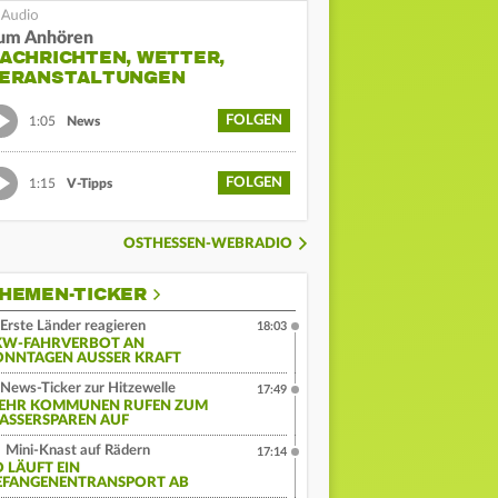
um Anhören
ACHRICHTEN, WETTER,
ERANSTALTUNGEN
FOLGEN
1:05
News
FOLGEN
1:15
V-Tipps
OSTHESSEN-WEBRADIO
HEMEN-TICKER
Erste Länder reagieren
18:03
KW-FAHRVERBOT AN
ONNTAGEN AUSSER KRAFT
News-Ticker zur Hitzewelle
17:49
EHR KOMMUNEN RUFEN ZUM
ASSERSPAREN AUF
Mini-Knast auf Rädern
17:14
O LÄUFT EIN
EFANGENENTRANSPORT AB