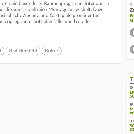
n durch ein besonderes Rahmenprogramm. Intendantin
ür die sonst spielfreien Montage entwickelt. Dazu
Z
N
sikalische Abende und Gastspiele prominenter
V
hmenprogramm läuft ebenfalls innerhalb des
l
Bad Hersfeld
Kultur
T
L
S
M
W
S
G