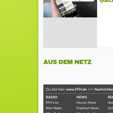
QUEL
AUS DEM NETZ
Du bist hier:
www.FFH.de
>>>
Nachrichte
RADIO
NEWS
RE
FFH Live
Hessen News
Nor
80er Radio
Frankfurt News
Ost