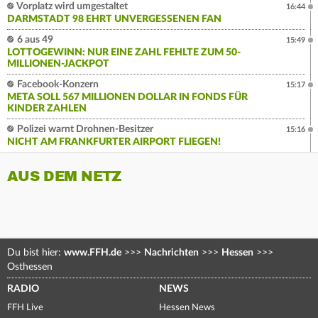
Vorplatz wird umgestaltet
16:44
DARMSTADT 98 EHRT UNVERGESSENEN FAN
6 aus 49
15:49
LOTTOGEWINN: NUR EINE ZAHL FEHLTE ZUM 50-
MILLIONEN-JACKPOT
Facebook-Konzern
15:17
META SOLL 567 MILLIONEN DOLLAR IN FONDS FÜR
KINDER ZAHLEN
Polizei warnt Drohnen-Besitzer
15:16
NICHT AM FRANKFURTER AIRPORT FLIEGEN!
AUS DEM NETZ
Du bist hier:
www.FFH.de
>>>
Nachrichten
>>>
Hessen
>>>
Osthessen
RADIO
NEWS
FFH Live
Hessen News