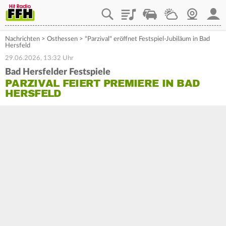
Playlist
Staupilot
Wetter
Webcam
Mein
Nachrichten
>
Osthessen
>
"Parzival" eröffnet Festspiel-Jubiläum in Bad
Hersfeld
29.06.2026, 13:32 Uhr
Bad Hersfelder Festspiele
PARZIVAL FEIERT PREMIERE IN BAD
HERSFELD