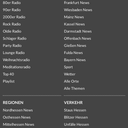
80er Radio
Frankfurt News
90er Radio
Wiesbaden News
2000er Radio
Mainz News
Rock Radio
Kassel News
Oldie Radio
Darmstadt News
Schlager Radio
Offenbach News
Party Radio
Gießen News
Lounge Radio
Fulda News
Weihnachtsradio
Bayern News
Meditationsradio
Sport
Top 40
Wetter
Playlist
Alle Orte
Alle Themen
REGIONEN
VERKEHR
Nordhessen News
Staus Hessen
Osthessen News
Blitzer Hessen
Mittelhessen News
Unfälle Hessen