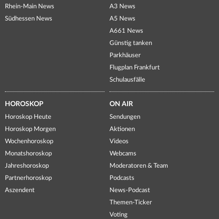
Rhein-Main News
A3 News
Südhessen News
A5 News
A661 News
Günstig tanken
Parkhäuser
Flugplan Frankfurt
Schulausfälle
HOROSKOP
ON AIR
Horoskop Heute
Sendungen
Horoskop Morgen
Aktionen
Wochenhoroskop
Videos
Monatshoroskop
Webcams
Jahreshoroskop
Moderatoren & Team
Partnerhoroskop
Podcasts
Aszendent
News-Podcast
Themen-Ticker
Voting