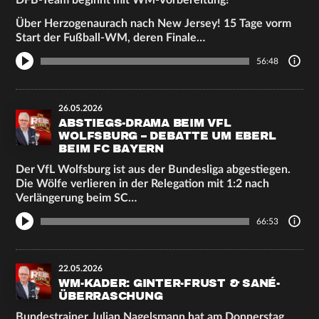
DFB-Team beginnt mit WM-Vorbereitung!
Über Herzogenaurach nach New Jersey! 15 Tage vorm
Start der Fußball-WM, deren Finale…
56:48
26.05.2026
ABSTIEGS-DRAMA BEIM VFL
WOLFSBURG – DEBATTE UM EBERL
BEIM FC BAYERN
Der VfL Wolfsburg ist aus der Bundesliga abgestiegen.
Die Wölfe verlieren in der Relegation mit 1:2 nach
Verlängerung beim SC…
66:53
22.05.2026
WM-KADER: GINTER-FRUST & SANÉ-
ÜBERRASCHUNG
Bundestrainer Julian Nagelsmann hat am Donnerstag