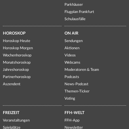
Parkhäuser
Flugplan Frankfurt
Schulausfälle
HOROSKOP
ON AIR
Horoskop Heute
Sendungen
Horoskop Morgen
Aktionen
Wochenhoroskop
Videos
Monatshoroskop
Webcams
Jahreshoroskop
Moderatoren & Team
Partnerhoroskop
Podcasts
Aszendent
News-Podcast
Themen-Ticker
Voting
FREIZEIT
FFH-WELT
Veranstaltungen
FFH-App
Spielplätze
Newsletter