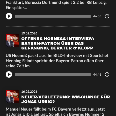
Frankfurt, Borussia Dortmund spielt 2:2 bei RB Leipzig.
Ein später…
46:05
19.02.2026
OFFENES HOENESS-INTERVIEW: B
AYERN-PATRON ÜBER DAS G
EFÄNGNIS, BERATER & KLOPP
Uli Hoeneß packt aus. Im BILD-Interview mit Sportchef
Henning Feindt spricht der Bayern-Patron offen über
seine Zeit im…
44:46
16.02.2026
NEUER-VERLETZUNG: WM-CHANCE FÜR
JONAS URBIG?
Manuel Neuer fällt beim FC Bayern verletzt aus. Jetzt
ist Jonas Urbig gefragt. Spielt sich Bayerns Nummer 2