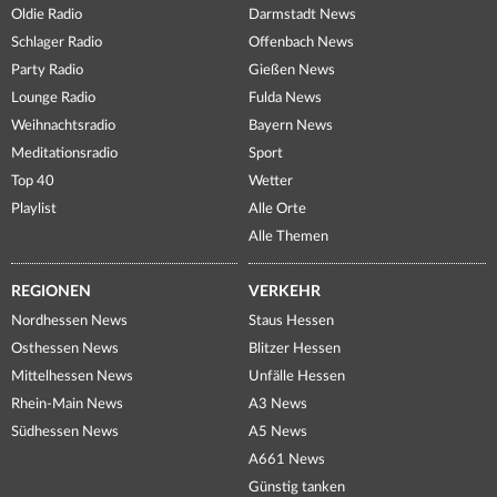
Oldie Radio
Darmstadt News
Schlager Radio
Offenbach News
Party Radio
Gießen News
Lounge Radio
Fulda News
Weihnachtsradio
Bayern News
Meditationsradio
Sport
Top 40
Wetter
Playlist
Alle Orte
Alle Themen
REGIONEN
VERKEHR
Nordhessen News
Staus Hessen
Osthessen News
Blitzer Hessen
Mittelhessen News
Unfälle Hessen
Rhein-Main News
A3 News
Südhessen News
A5 News
A661 News
Günstig tanken