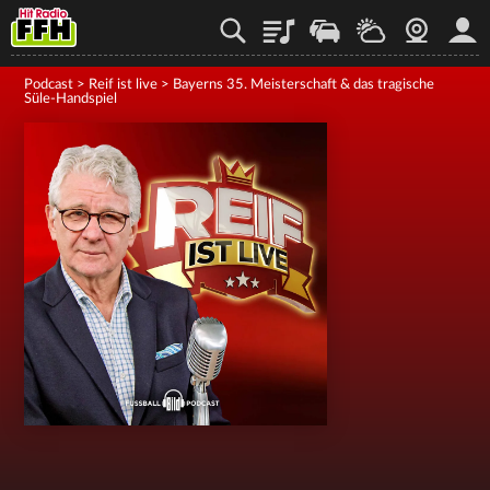
Playlist
Staupilot
Wetter
Webcam
Mein
Podcast
>
Reif ist live
>
Bayerns 35. Meisterschaft & das tragische
Süle-Handspiel