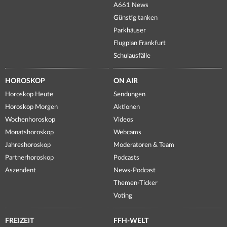
A661 News
Günstig tanken
Parkhäuser
Flugplan Frankfurt
Schulausfälle
HOROSKOP
ON AIR
Horoskop Heute
Sendungen
Horoskop Morgen
Aktionen
Wochenhoroskop
Videos
Monatshoroskop
Webcams
Jahreshoroskop
Moderatoren & Team
Partnerhoroskop
Podcasts
Aszendent
News-Podcast
Themen-Ticker
Voting
FREIZEIT
FFH-WELT