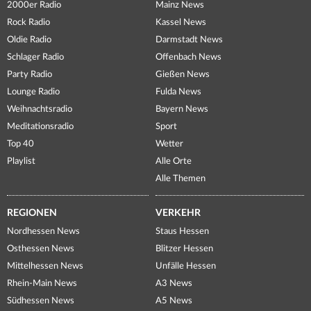
2000er Radio
Mainz News
Rock Radio
Kassel News
Oldie Radio
Darmstadt News
Schlager Radio
Offenbach News
Party Radio
Gießen News
Lounge Radio
Fulda News
Weihnachtsradio
Bayern News
Meditationsradio
Sport
Top 40
Wetter
Playlist
Alle Orte
Alle Themen
REGIONEN
VERKEHR
Nordhessen News
Staus Hessen
Osthessen News
Blitzer Hessen
Mittelhessen News
Unfälle Hessen
Rhein-Main News
A3 News
Südhessen News
A5 News