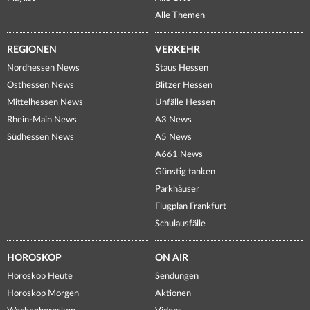
Alle Themen
REGIONEN
VERKEHR
Nordhessen News
Staus Hessen
Osthessen News
Blitzer Hessen
Mittelhessen News
Unfälle Hessen
Rhein-Main News
A3 News
Südhessen News
A5 News
A661 News
Günstig tanken
Parkhäuser
Flugplan Frankfurt
Schulausfälle
HOROSKOP
ON AIR
Horoskop Heute
Sendungen
Horoskop Morgen
Aktionen