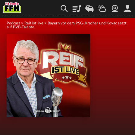
Playlist
Staupilot
Wetter
Webcam
Mein
Podcast
>
Reif ist live
>
Bayern vor dem PSG-Kracher und Kovac setzt
auf BVB-Talente