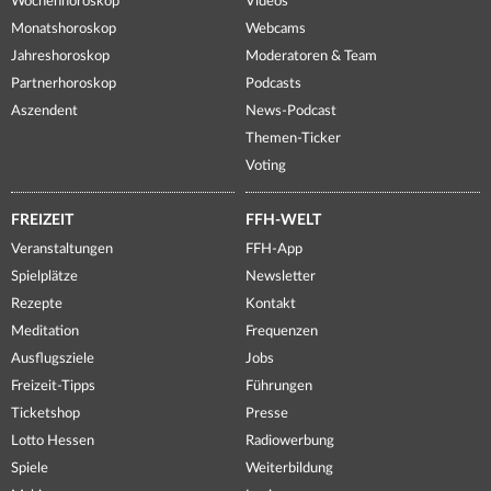
Wochenhoroskop
Videos
Monatshoroskop
Webcams
Jahreshoroskop
Moderatoren & Team
Partnerhoroskop
Podcasts
Aszendent
News-Podcast
Themen-Ticker
Voting
FREIZEIT
FFH-WELT
Veranstaltungen
FFH-App
Spielplätze
Newsletter
Rezepte
Kontakt
Meditation
Frequenzen
Ausflugsziele
Jobs
Freizeit-Tipps
Führungen
Ticketshop
Presse
Lotto Hessen
Radiowerbung
Spiele
Weiterbildung