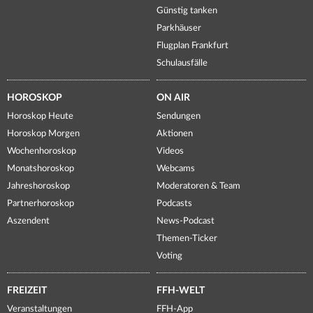
Günstig tanken
Parkhäuser
Flugplan Frankfurt
Schulausfälle
HOROSKOP
ON AIR
Horoskop Heute
Sendungen
Horoskop Morgen
Aktionen
Wochenhoroskop
Videos
Monatshoroskop
Webcams
Jahreshoroskop
Moderatoren & Team
Partnerhoroskop
Podcasts
Aszendent
News-Podcast
Themen-Ticker
Voting
FREIZEIT
FFH-WELT
Veranstaltungen
FFH-App