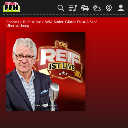
Playlist
Staupilot
Wetter
Webcam
Mein
Podcast
>
Reif ist live
>
WM-Kader: Ginter-Frust & Sané-
Überraschung