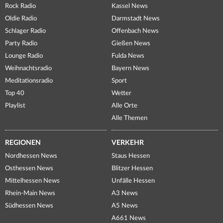
Rock Radio
Kassel News
Oldie Radio
Darmstadt News
Schlager Radio
Offenbach News
Party Radio
Gießen News
Lounge Radio
Fulda News
Weihnachtsradio
Bayern News
Meditationsradio
Sport
Top 40
Wetter
Playlist
Alle Orte
Alle Themen
REGIONEN
VERKEHR
Nordhessen News
Staus Hessen
Osthessen News
Blitzer Hessen
Mittelhessen News
Unfälle Hessen
Rhein-Main News
A3 News
Südhessen News
A5 News
A661 News