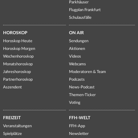
Parkhäuser
Flugplan Frankfurt
Schulausfälle
HOROSKOP
ON AIR
Horoskop Heute
Sendungen
Horoskop Morgen
Aktionen
Wochenhoroskop
Videos
Monatshoroskop
Webcams
Jahreshoroskop
Moderatoren & Team
Partnerhoroskop
Podcasts
Aszendent
News-Podcast
Themen-Ticker
Voting
FREIZEIT
FFH-WELT
Veranstaltungen
FFH-App
Spielplätze
Newsletter