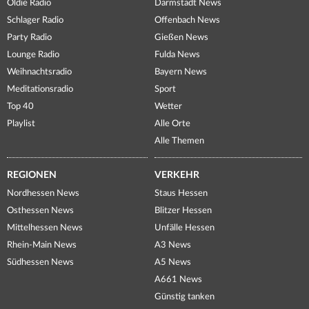
Oldie Radio
Darmstadt News
Schlager Radio
Offenbach News
Party Radio
Gießen News
Lounge Radio
Fulda News
Weihnachtsradio
Bayern News
Meditationsradio
Sport
Top 40
Wetter
Playlist
Alle Orte
Alle Themen
REGIONEN
VERKEHR
Nordhessen News
Staus Hessen
Osthessen News
Blitzer Hessen
Mittelhessen News
Unfälle Hessen
Rhein-Main News
A3 News
Südhessen News
A5 News
A661 News
Günstig tanken