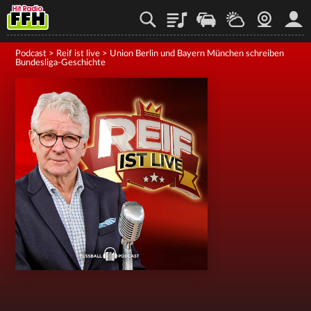
Playlist
Staupilot
Wetter
Webcam
Mein
Podcast
>
Reif ist live
>
Union Berlin und Bayern München schreiben
Bundesliga-Geschichte