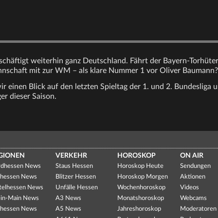
chäftigt weiterhin ganz Deutschland. Fährt der Bayern-Torhüter 
nnschaft mit zur WM – als klare Nummer 1 vor Oliver Baumann?
 einen Blick auf den letzten Spieltag der 1. und 2. Bundesliga 
er dieser Saison.
GIONEN
VERKEHR
HOROSKOP
ON AIR
dhessen News
Staus Hessen
Horoskop Heute
Sendungen
hessen News
Blitzer Hessen
Horoskop Morgen
Aktionen
telhessen News
Unfälle Hessen
Wochenhoroskop
Videos
in-Main News
A3 News
Monatshoroskop
Webcams
hessen News
A5 News
Jahreshoroskop
Moderatoren