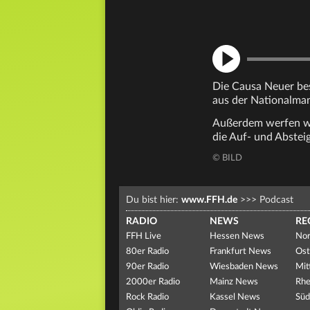
Die Causa Neuer bes
aus der Nationalma
Außerdem werfen wir
die Auf- und Absteig
© BILD
Du bist hier:
www.FFH.de
>>>
Podcast
RADIO
NEWS
RE
FFH Live
Hessen News
Nor
80er Radio
Frankfurt News
Ost
90er Radio
Wiesbaden News
Mit
2000er Radio
Mainz News
Rhe
Rock Radio
Kassel News
Süd