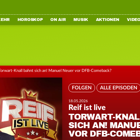
KEHR
HOROSKOP
ON AIR
MUSIK
AKTIONEN
VIDE
Torwart-Knall bahnt sich an! Manuel Neuer vor DFB-Comeback?
FOLGEN
ALLE EPISODEN
18.05.2026
Reif ist live
TORWART-KNAL
SICH AN! MANU
VOR DFB-COME