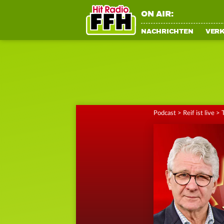
ON AIR:
NACHRICHTEN
VER
Podcast
>
Reif ist live
>