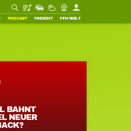
Playlist
Staupilot
Wetter
Webcam
Mein FFH
O
PODCAST
FREIZEIT
FFH-WELT
L BAHNT
EL NEUER
BACK?