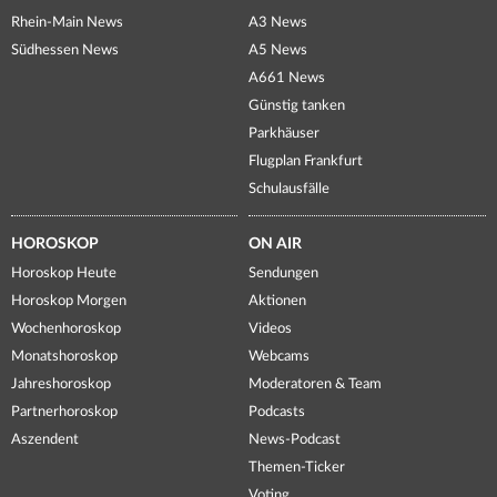
Rhein-Main News
A3 News
Südhessen News
A5 News
A661 News
Günstig tanken
Parkhäuser
Flugplan Frankfurt
Schulausfälle
HOROSKOP
ON AIR
Horoskop Heute
Sendungen
Horoskop Morgen
Aktionen
Wochenhoroskop
Videos
Monatshoroskop
Webcams
Jahreshoroskop
Moderatoren & Team
Partnerhoroskop
Podcasts
Aszendent
News-Podcast
Themen-Ticker
Voting