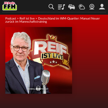
Playlist
Staupilot
Wetter
Webcam
Mein
Podcast
>
Reif ist live
>
Deutschland im WM-Quartier: Manuel Neuer
zurück im Mannschaftstraining