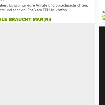
gaben.
Es gab nur
eure Anrufe und Sprachnachrichten
,
ts und sehr viel
Spaß am FFH-Mikrofon.
He
L
ILE BRAUCHT MAN(N)!
R