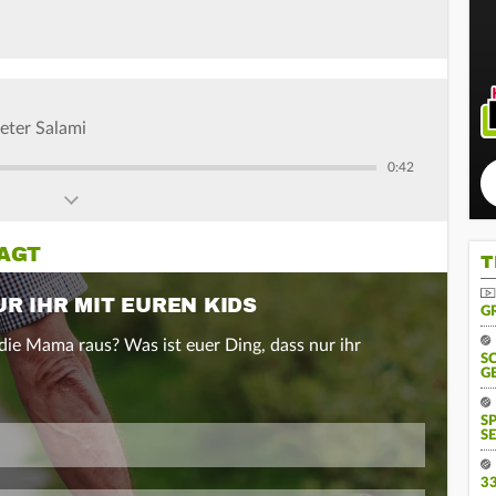
eter Salami
0:42
RAGT
T
R IHR MIT EUREN KIDS
G
die Mama raus? Was ist euer Ding, dass nur ihr
S
G
S
SE
3