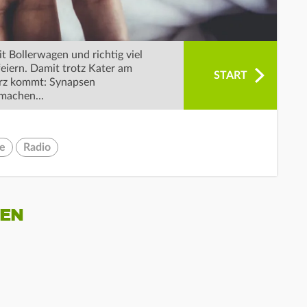
 Bollerwagen und richtig viel
feiern. Damit trotz Kater am
START
kurz kommt: Synapsen
machen...
ie
Radio
NEN