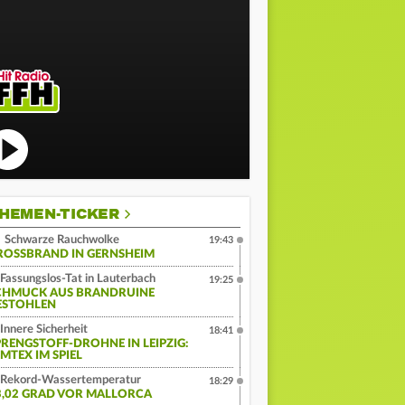
HEMEN-TICKER
Schwarze Rauchwolke
19:43
ROSSBRAND IN GERNSHEIM
Fassungslos-Tat in Lauterbach
19:25
CHMUCK AUS BRANDRUINE
ESTOHLEN
Innere Sicherheit
18:41
PRENGSTOFF-DROHNE IN LEIPZIG:
MTEX IM SPIEL
Rekord-Wassertemperatur
18:29
3,02 GRAD VOR MALLORCA