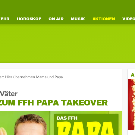
KEHR
HOROSKOP
ON AIR
MUSIK
AKTIONEN
VIDE
A
er: Hier übernehmen Mama und Papa
Väter
ZUM FFH PAPA TAKEOVER