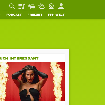
Playlist
Staupilot
Wetter
Webcam
Mein FFH
O
PODCAST
FREIZEIT
FFH-WELT
UCH INTERESSANT