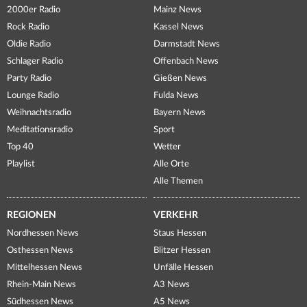
2000er Radio
Mainz News
Rock Radio
Kassel News
Oldie Radio
Darmstadt News
Schlager Radio
Offenbach News
Party Radio
Gießen News
Lounge Radio
Fulda News
Weihnachtsradio
Bayern News
Meditationsradio
Sport
Top 40
Wetter
Playlist
Alle Orte
Alle Themen
REGIONEN
VERKEHR
Nordhessen News
Staus Hessen
Osthessen News
Blitzer Hessen
Mittelhessen News
Unfälle Hessen
Rhein-Main News
A3 News
Südhessen News
A5 News