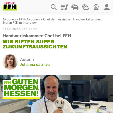
Playlist
Staupilot
Wetter
Webcam
Mein
Aktionen
>
FFH-Aktionen
>
Chef der hessischen Handwerkskammer:
Stefan Füll im Interview
31.08.2022, 16:04 Uhr
Handwerkskammer-Chef bei FFH
WIR BIETEN SUPER
ZUKUNFTSAUSSICHTEN
Autorin
Johanna da Silva