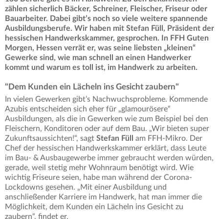
zählen sicherlich Bäcker, Schreiner, Fleischer, Friseur oder
Bauarbeiter. Dabei gibt’s noch so viele weitere spannende
Ausbildungsberufe. Wir haben mit Stefan Füll, Präsident der
hessischen Handwerkskammer, gesprochen. In FFH Guten
Morgen, Hessen verrät er, was seine liebsten „kleinen“
Gewerke sind, wie man schnell an einen Handwerker
kommt und warum es toll ist, im Handwerk zu arbeiten.
"Dem Kunden ein Lächeln ins Gesicht zaubern"
In vielen Gewerken gibt’s Nachwuchsprobleme. Kommende
Azubis entscheiden sich eher für „glamourösere“
Ausbildungen, als die in Gewerken wie zum Beispiel bei den
Fleischern, Konditoren oder auf dem Bau. „Wir bieten super
Zukunftsaussichten!“, sagt
Stefan Füll
am FFH-Mikro. Der
Chef der hessischen Handwerkskammer erklärt, dass Leute
im Bau- & Ausbaugewerbe immer gebraucht werden würden,
gerade, weil stetig mehr Wohnraum benötigt wird. Wie
wichtig Friseure seien, habe man während der Corona-
Lockdowns gesehen. „Mit einer Ausbildung und
anschließender Karriere im Handwerk, hat man immer die
Möglichkeit, dem Kunden ein Lächeln ins Gesicht zu
zaubern“, findet er.