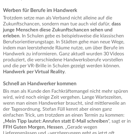
Werben für Berufe im Handwerk
Trotzdem setze man als Verband nicht alleine auf die
Zukunftschancen, sondern man tue auch viel dafür,
dass
junge Menschen diese Zukunftschancen sehen und
erleben
. In Schulen gebe es beispielsweise die klassischen
Berufsorientierungstage. In Städten gehe man neue Wege,
indem man leerstehende Räume nutze, um über Berufe im
Handwerk zu informieren. Ganz aktuell wurden 30 Videos
produziert, die verschiedene Handwerksberufe vorstellen
und die per VR-Brille in Schulen gezeigt werden können.
Handwerk per Virtual Reality
.
Schnell an Handwerker kommen
Bis man als Kunde den Fachkräftemangel nicht mehr spüren
wird, wird noch einige Zeit vergehen. Lange Wartezeiten,
wenn man einen Handwerker braucht, sind mittlerweile an
der Tagesordnung. Stefan Füll kennt aber einen ganz
einfachen Trick, um trotzdem an einen Termin zu kommen:
„
Mein Tipp lautet: Anrufen statt E-Mail schreiben
“, sagt er in
FFH Guten Morgen, Hessen
. „Gerade wegen
Lieferengpässen und –verzögerungen geht es jetzt oft