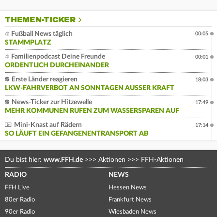
THEMEN-TICKER
Fußball News täglich
00:05
STAMMPLATZ
Familienpodcast Deine Freunde
00:01
ORDENTLICH DURCHEINANDER
Erste Länder reagieren
18:03
LKW-FAHRVERBOT AN SONNTAGEN AUSSER KRAFT
News-Ticker zur Hitzewelle
17:49
MEHR KOMMUNEN RUFEN ZUM WASSERSPAREN AUF
Mini-Knast auf Rädern
17:14
SO LÄUFT EIN GEFANGENENTRANSPORT AB
Du bist hier:
www.FFH.de
>>>
Aktionen
>>>
FFH-Aktionen
RADIO
NEWS
FFH Live
Hessen News
80er Radio
Frankfurt News
90er Radio
Wiesbaden News