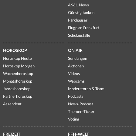
A661 News
Günstig tanken
Parkhäuser
Flugplan Frankfurt
Schulausfälle
HOROSKOP
ON AIR
Horoskop Heute
Sendungen
Horoskop Morgen
Aktionen
Wochenhoroskop
Videos
Monatshoroskop
Webcams
Jahreshoroskop
Moderatoren & Team
Partnerhoroskop
Podcasts
Aszendent
News-Podcast
Themen-Ticker
Voting
FREIZEIT
FFH-WELT