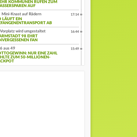
EHR KOMMUNEN RUFEN ZUM
ASSERSPAREN AUF
Mini-Knast auf Rädern
17:14
O LÄUFT EIN
EFANGENENTRANSPORT AB
Vorplatz wird umgestaltet
16:44
ARMSTADT 98 EHRT
NVERGESSENEN FAN
6 aus 49
15:49
OTTOGEWINN: NUR EINE ZAHL
EHLTE ZUM 50-MILLIONEN-
ACKPOT