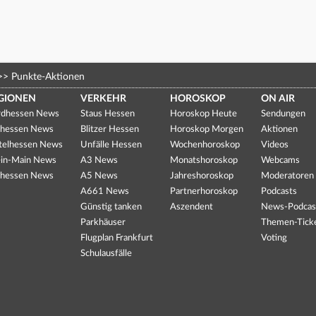
>>
Punkte-Aktionen
GIONEN
VERKEHR
HOROSKOP
ON AIR
dhessen News
Staus Hessen
Horoskop Heute
Sendungen
hessen News
Blitzer Hessen
Horoskop Morgen
Aktionen
telhessen News
Unfälle Hessen
Wochenhoroskop
Videos
in-Main News
A3 News
Monatshoroskop
Webcams
hessen News
A5 News
Jahreshoroskop
Moderatoren
A661 News
Partnerhoroskop
Podcasts
Günstig tanken
Aszendent
News-Podcas
Parkhäuser
Themen-Tick
Flugplan Frankfurt
Voting
Schulausfälle