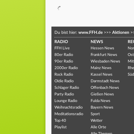
Du bist hier:
www.FFH.de
>>>
Aktionen
>
RADIO
NEWS
RE
FFH Live
Hessen News
Nor
80er Radio
Frankfurt News
Ost
90er Radio
Wiesbaden News
Mit
2000er Radio
Mainz News
Rhe
Rock Radio
Kassel News
Süd
Oldie Radio
Darmstadt News
Schlager Radio
Offenbach News
Party Radio
Gießen News
Lounge Radio
Fulda News
Weihnachtsradio
Bayern News
Meditationsradio
Sport
Top 40
Wetter
Playlist
Alle Orte
Alle Themen