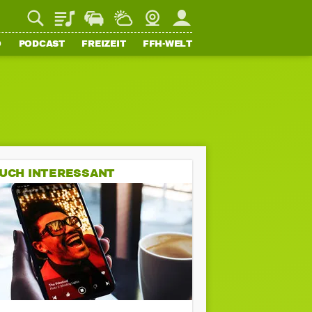
Playlist
Staupilot
Wetter
Webcam
Mein FFH
O
PODCAST
FREIZEIT
FFH-WELT
UCH INTERESSANT