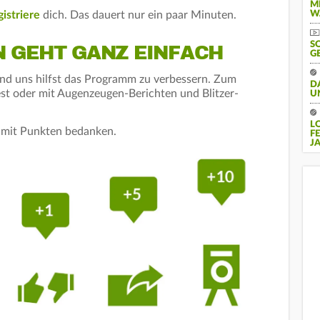
M
gistriere
dich. Das dauert nur ein paar Minuten.
W
S
 GEHT GANZ EINFACH
G
und uns hilfst das Programm zu verbessern. Zum
D
st oder mit Augenzeugen-Berichten und Blitzer-
U
L
s mit Punkten bedanken.
F
J