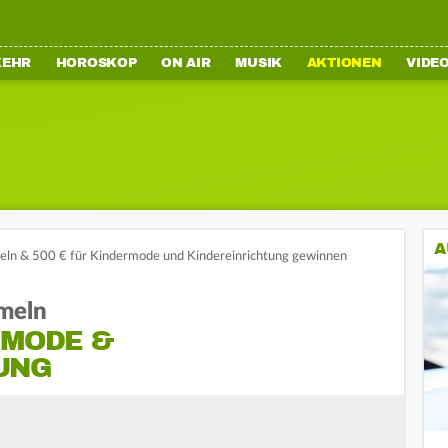
KEHR
HOROSKOP
ON AIR
MUSIK
AKTIONEN
VIDE
A
ln & 500 € für Kindermode und Kindereinrichtung gewinnen
meln
RMODE &
UNG