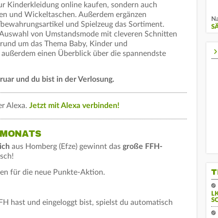
r Kinderkleidung online kaufen, sondern auch
issen und Wickeltaschen. Außerdem ergänzen
Na
bewahrungsartikel und Spielzeug das Sortiment.
S
 Auswahl von Umstandsmode mit cleveren Schnitten
n rund um das Thema Baby, Kinder und
 außerdem einen Überblick über die spannendste
uar und du bist in der Verlosung.
r Alexa.
Jetzt mit Alexa verbinden!
 MONATS
eich
aus Homberg (Efze) gewinnt das
große FFH-
sch!
T
en für die neue Punkte-Aktion.
L
S
 hast und eingeloggt bist, spielst du automatisch