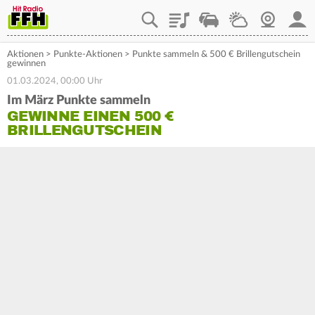
Playlist
Staupilot
Wetter
Webcam
Mein
Aktionen
>
Punkte-Aktionen
>
Punkte sammeln & 500 € Brillengutschein
gewinnen
01.03.2024, 00:00 Uhr
Im März Punkte sammeln
GEWINNE EINEN 500 €
BRILLENGUTSCHEIN