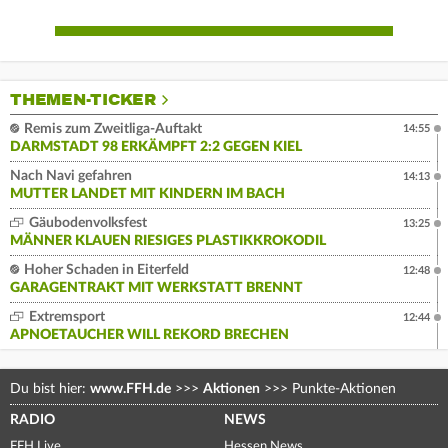
THEMEN-TICKER
Remis zum Zweitliga-Auftakt
14:55
DARMSTADT 98 ERKÄMPFT 2:2 GEGEN KIEL
Nach Navi gefahren
14:13
MUTTER LANDET MIT KINDERN IM BACH
Gäubodenvolksfest
13:25
MÄNNER KLAUEN RIESIGES PLASTIKKROKODIL
Hoher Schaden in Eiterfeld
12:48
GARAGENTRAKT MIT WERKSTATT BRENNT
Extremsport
12:44
APNOETAUCHER WILL REKORD BRECHEN
Du bist hier:
www.FFH.de
>>>
Aktionen
>>>
Punkte-Aktionen
RADIO
NEWS
FFH Live
Hessen News