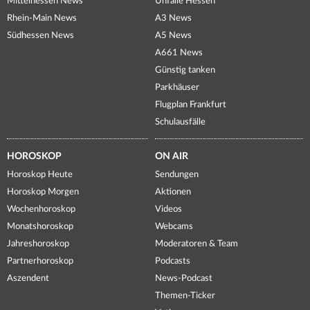
Mittelhessen News
Unfälle Hessen
Rhein-Main News
A3 News
Südhessen News
A5 News
A661 News
Günstig tanken
Parkhäuser
Flugplan Frankfurt
Schulausfälle
HOROSKOP
ON AIR
Horoskop Heute
Sendungen
Horoskop Morgen
Aktionen
Wochenhoroskop
Videos
Monatshoroskop
Webcams
Jahreshoroskop
Moderatoren & Team
Partnerhoroskop
Podcasts
Aszendent
News-Podcast
Themen-Ticker