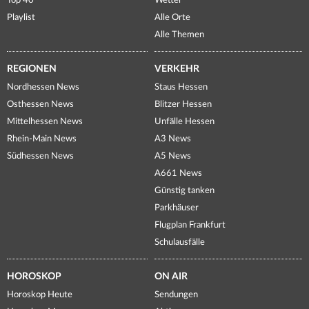
Top 40
Wetter
Playlist
Alle Orte
Alle Themen
REGIONEN
VERKEHR
Nordhessen News
Staus Hessen
Osthessen News
Blitzer Hessen
Mittelhessen News
Unfälle Hessen
Rhein-Main News
A3 News
Südhessen News
A5 News
A661 News
Günstig tanken
Parkhäuser
Flugplan Frankfurt
Schulausfälle
HOROSKOP
ON AIR
Horoskop Heute
Sendungen