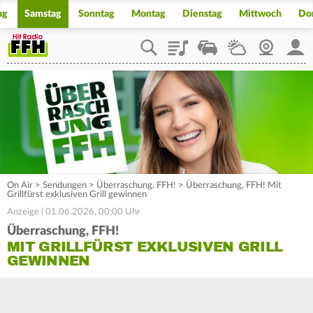
ag
Samstag
Sonntag
Montag
Dienstag
Mittwoch
Do
Playlist
Staupilot
Wetter
Webcam
Mein
On Air
>
Sendungen
>
Überraschung, FFH!
>
Überraschung, FFH! Mit
Grillfürst exklusiven Grill gewinnen
Anzeige | 01.06.2026, 00:00 Uhr
Überraschung, FFH!
MIT GRILLFÜRST EXKLUSIVEN GRILL
GEWINNEN