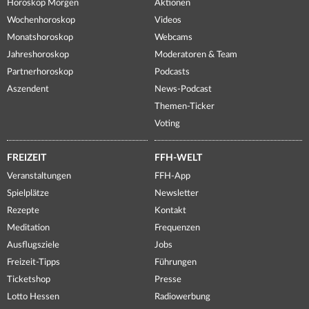
Horoskop Morgen
Aktionen
Wochenhoroskop
Videos
Monatshoroskop
Webcams
Jahreshoroskop
Moderatoren & Team
Partnerhoroskop
Podcasts
Aszendent
News-Podcast
Themen-Ticker
Voting
FREIZEIT
FFH-WELT
Veranstaltungen
FFH-App
Spielplätze
Newsletter
Rezepte
Kontakt
Meditation
Frequenzen
Ausflugsziele
Jobs
Freizeit-Tipps
Führungen
Ticketshop
Presse
Lotto Hessen
Radiowerbung