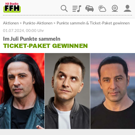
Playlist
Staupilot
Wetter
Webcam
Mein
Aktionen
>
Punkte-Aktionen
>
Punkte sammeln & Ticket-Paket gewinnen
01.07.2024, 00:00 Uhr
Im Juli Punkte sammeln
TICKET-PAKET GEWINNEN