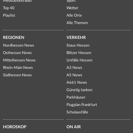
Meditationsradio
Sport
Top 40
Wetter
Playlist
Alle Orte
Alle Themen
REGIONEN
VERKEHR
Nordhessen News
Staus Hessen
Osthessen News
Blitzer Hessen
Mittelhessen News
Unfälle Hessen
Rhein-Main News
A3 News
Südhessen News
A5 News
A661 News
Günstig tanken
Parkhäuser
Flugplan Frankfurt
Schulausfälle
HOROSKOP
ON AIR