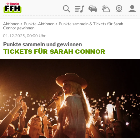
Playlist
Staupilot
Wetter
Webcam
Mein
Aktionen
>
Punkte-Aktionen
>
Punkte sammeln & Tickets für Sarah
Connor gewinnen
01.12.2025, 00:00 Uhr
Punkte sammeln und gewinnen
TICKETS FÜR SARAH CONNOR