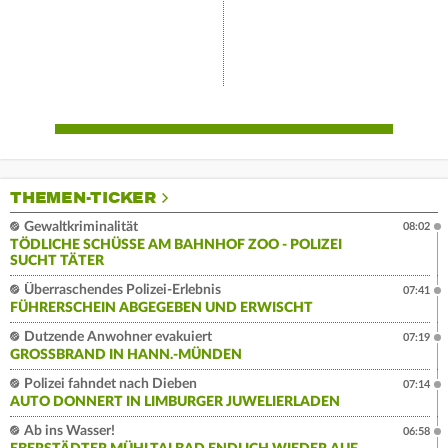
THEMEN-TICKER
Gewaltkriminalität
08:02
TÖDLICHE SCHÜSSE AM BAHNHOF ZOO - POLIZEI
SUCHT TÄTER
Überraschendes Polizei-Erlebnis
07:41
FÜHRERSCHEIN ABGEGEBEN UND ERWISCHT
Dutzende Anwohner evakuiert
07:19
GROSSBRAND IN HANN.-MÜNDEN
Polizei fahndet nach Dieben
07:14
AUTO DONNERT IN LIMBURGER JUWELIERLADEN
Ab ins Wasser!
06:58