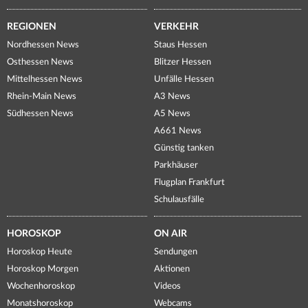
REGIONEN
VERKEHR
Nordhessen News
Staus Hessen
Osthessen News
Blitzer Hessen
Mittelhessen News
Unfälle Hessen
Rhein-Main News
A3 News
Südhessen News
A5 News
A661 News
Günstig tanken
Parkhäuser
Flugplan Frankfurt
Schulausfälle
HOROSKOP
ON AIR
Horoskop Heute
Sendungen
Horoskop Morgen
Aktionen
Wochenhoroskop
Videos
Monatshoroskop
Webcams