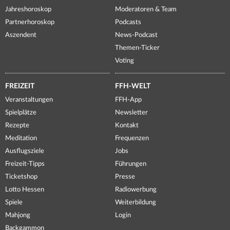
Jahreshoroskop
Moderatoren & Team
Partnerhoroskop
Podcasts
Aszendent
News-Podcast
Themen-Ticker
Voting
FREIZEIT
FFH-WELT
Veranstaltungen
FFH-App
Spielplätze
Newsletter
Rezepte
Kontakt
Meditation
Frequenzen
Ausflugsziele
Jobs
Freizeit-Tipps
Führungen
Ticketshop
Presse
Lotto Hessen
Radiowerbung
Spiele
Weiterbildung
Mahjong
Login
Backgammon