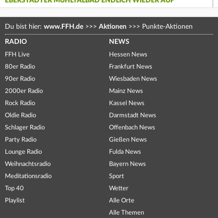
EBERSTÄDTER MÜHLTALBAD ENDLICH WIEDER AUF
Du bist hier:
www.FFH.de
>>>
Aktionen
>>>
Punkte-Aktionen
RADIO
NEWS
FFH Live
Hessen News
80er Radio
Frankfurt News
90er Radio
Wiesbaden News
2000er Radio
Mainz News
Rock Radio
Kassel News
Oldie Radio
Darmstadt News
Schlager Radio
Offenbach News
Party Radio
Gießen News
Lounge Radio
Fulda News
Weihnachtsradio
Bayern News
Meditationsradio
Sport
Top 40
Wetter
Playlist
Alle Orte
Alle Themen