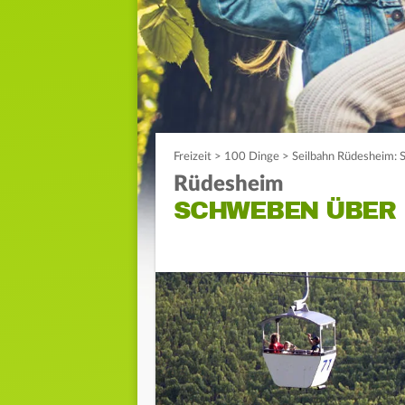
Freizeit
>
100 Dinge
>
Seilbahn Rüdesheim:
Rüdesheim
SCHWEBEN ÜBER 