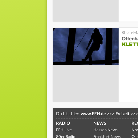
Offenb
KLET
Du bist hier:
www.FFH.de
>>>
Freizeit
>>>
RADIO
NEWS
RE
FFH Live
Hessen News
Nor
80er Radio
Frankfurt News
Ost