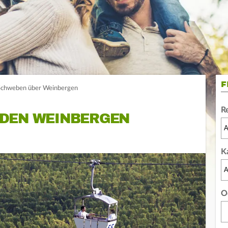
F
 Schweben über Weinbergen
R
DEN WEINBERGEN
K
O