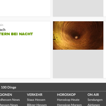
ach
TERN BEI NACHT
100 Dinge
GIONEN
VERKEHR
HOROSKOP
ON AIR
dhessen News
Staus Hessen
Horoskop Heute
Sendungen
hessen News
Blitzer Hessen
Horoskop Morgen
Aktionen