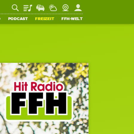
Playlist
Staupilot
Wetter
Webcam
Mein FFH
O
PODCAST
FREIZEIT
FFH-WELT