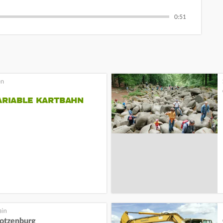
0:51
ARIABLE KARTBAHN
otzenburg