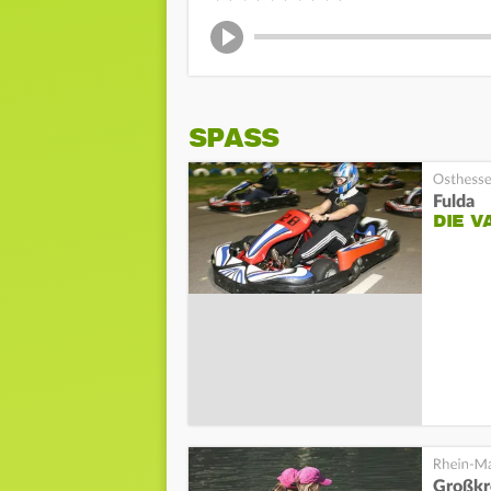
SPASS
Fulda
DIE V
Großkr