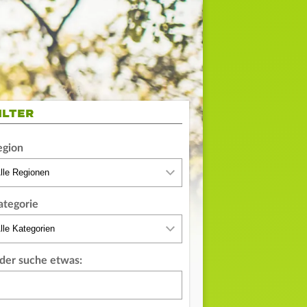
ILTER
egion
ategorie
der suche etwas: