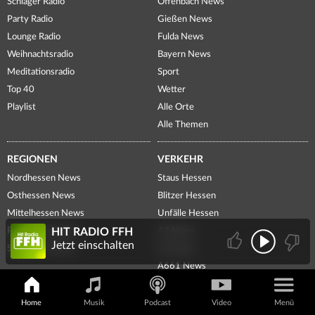
Schlager Radio
Offenbach News
Party Radio
Gießen News
Lounge Radio
Fulda News
Weihnachtsradio
Bayern News
Meditationsradio
Sport
Top 40
Wetter
Playlist
Alle Orte
Alle Themen
REGIONEN
VERKEHR
Nordhessen News
Staus Hessen
Osthessen News
Blitzer Hessen
Mittelhessen News
Unfälle Hessen
Rhein-Main News
A3 News
HIT RADIO FFH
Jetzt einschalten
Südhessen News
A5 News
A661 News
Günstig tanken
Parkhäuser
Home
Musik
Podcast
Video
Menü