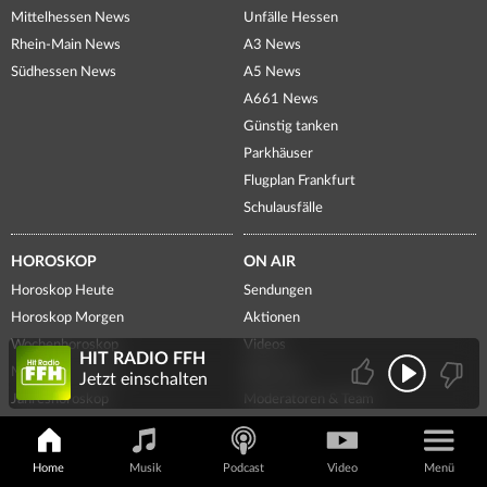
Mittelhessen News
Unfälle Hessen
Rhein-Main News
A3 News
Südhessen News
A5 News
A661 News
Günstig tanken
Parkhäuser
Flugplan Frankfurt
Schulausfälle
HOROSKOP
ON AIR
Horoskop Heute
Sendungen
Horoskop Morgen
Aktionen
Wochenhoroskop
Videos
HIT RADIO FFH
Monatshoroskop
Webcams
Jetzt einschalten
Jahreshoroskop
Moderatoren & Team
Partnerhoroskop
Podcasts
Aszendent
News-Podcast
Home
Musik
Podcast
Video
Menü
Themen-Ticker