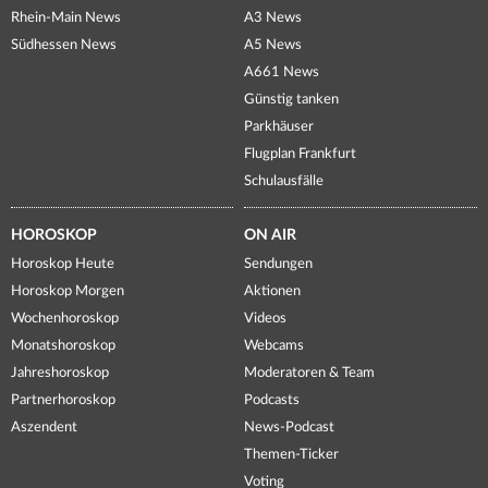
Rhein-Main News
A3 News
Südhessen News
A5 News
A661 News
Günstig tanken
Parkhäuser
Flugplan Frankfurt
Schulausfälle
HOROSKOP
ON AIR
Horoskop Heute
Sendungen
Horoskop Morgen
Aktionen
Wochenhoroskop
Videos
Monatshoroskop
Webcams
Jahreshoroskop
Moderatoren & Team
Partnerhoroskop
Podcasts
Aszendent
News-Podcast
Themen-Ticker
Voting