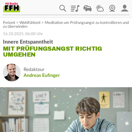
Playlist
Staupilot
Wetter
Webcam
Mein
Freizeit
>
Wohlfühlzeit
>
Meditation um Prüfungsangst zu kontrollieren und
zu überwinden
16.10.2025, 06:00 Uhr
Innere Entspanntheit
MIT PRÜFUNGSANGST RICHTIG
UMGEHEN
Redakteur
Andreas Eufinger