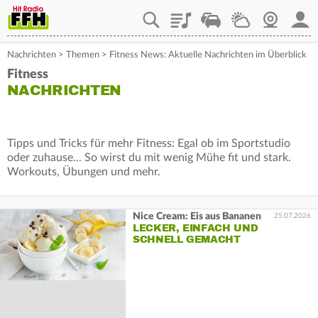
Playlist
Staupilot
Wetter
Webcam
Mein
Nachrichten
>
Themen
>
Fitness News: Aktuelle Nachrichten im Überblick
Fitness
NACHRICHTEN
Tipps und Tricks für mehr Fitness: Egal ob im Sportstudio
oder zuhause... So wirst du mit wenig Mühe fit und stark.
Workouts, Übungen und mehr.
Nice Cream: Eis aus Bananen
25.07.2026
LECKER, EINFACH UND
SCHNELL GEMACHT