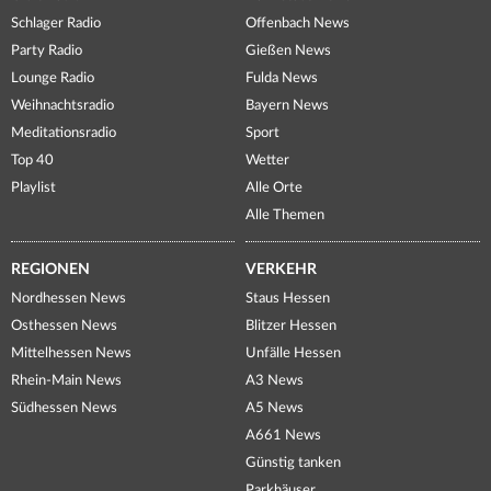
Schlager Radio
Offenbach News
Party Radio
Gießen News
Lounge Radio
Fulda News
Weihnachtsradio
Bayern News
Meditationsradio
Sport
Top 40
Wetter
Playlist
Alle Orte
Alle Themen
REGIONEN
VERKEHR
Nordhessen News
Staus Hessen
Osthessen News
Blitzer Hessen
Mittelhessen News
Unfälle Hessen
Rhein-Main News
A3 News
Südhessen News
A5 News
A661 News
Günstig tanken
Parkhäuser