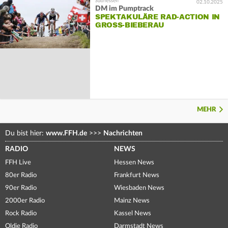
02.10.2025
DM im Pumptrack
SPEKTAKULÄRE RAD-ACTION IN
GROSS-BIEBERAU
MEHR
Du bist hier:
www.FFH.de
>>>
Nachrichten
RADIO
NEWS
FFH Live
Hessen News
80er Radio
Frankfurt News
90er Radio
Wiesbaden News
2000er Radio
Mainz News
Rock Radio
Kassel News
Oldie Radio
Darmstadt News