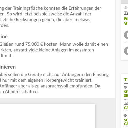
ng der Trainingsfläche konnten die Erfahrungen der
Z
. So wird jetzt beispielsweise die Anzahl der
N
ätzliche Reckstangen geben, die aber in etwas
V
rden.
eine
t Gießen rund 75.000 € kosten. Mann wolle damit einen
rkten, anstatt viele kleine Anlagen im gesamten
adt mit.
inieren
bei sollen die Geräte nicht nur Anfängern den Einstieg
T
rd nur mit dem eigenen Körpergewicht trainiert.
Anfänger aber als zu anspruchsvoll empfunden. Da
un Abhilfe schaffen.
S
SE
G
S
G