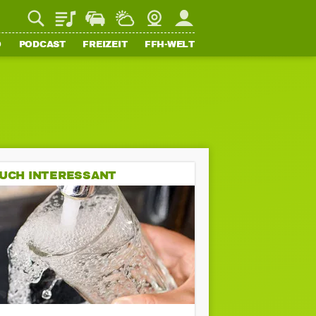
Playlist
Staupilot
Wetter
Webcam
Mein FFH
O
PODCAST
FREIZEIT
FFH-WELT
UCH INTERESSANT