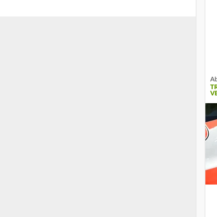
Ab
T
V