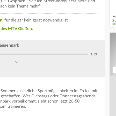
FH-Gespräch: “Seit ich Streetworkout trainiere sind
ach kein Thema mehr.”
Mu
en
, für die gar kein gerät notwendig ist
Z
M
 des MTV Gießen.
tangenpark
1:13
 Sommer zusätzliche Sportmöglichkeiten im Freien mit
 geschaffen. Wer Dienstags oder Donnerstagsabends
npark vorbeikommt, sieht schon jetzt 20-50
sam trainieren.