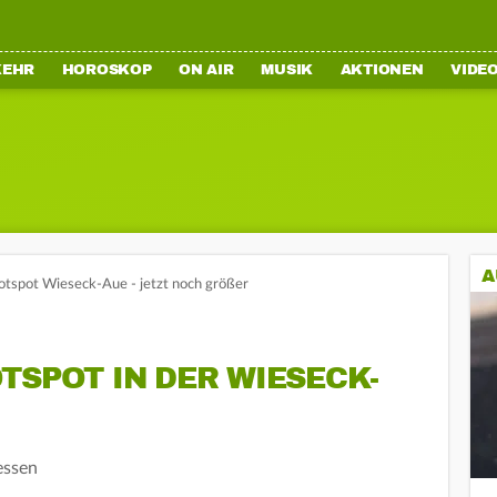
KEHR
HOROSKOP
ON AIR
MUSIK
AKTIONEN
VIDE
A
otspot Wieseck-Aue - jetzt noch größer
TSPOT IN DER WIESECK-
essen