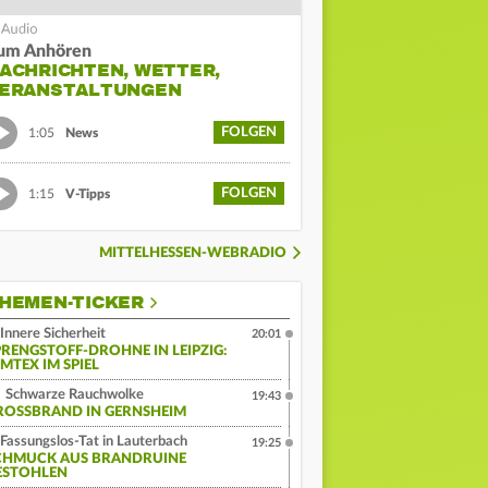
um Anhören
ACHRICHTEN, WETTER,
ERANSTALTUNGEN
FOLGEN
1:05
News
FOLGEN
1:15
V-Tipps
MITTELHESSEN-WEBRADIO
HEMEN-TICKER
Innere Sicherheit
20:01
PRENGSTOFF-DROHNE IN LEIPZIG:
MTEX IM SPIEL
Schwarze Rauchwolke
19:43
ROSSBRAND IN GERNSHEIM
Fassungslos-Tat in Lauterbach
19:25
CHMUCK AUS BRANDRUINE
ESTOHLEN