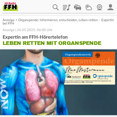
Playlist
Staupilot
Wetter
Webcam
Mein
Anzeige
>
Organspende: Informieren, entscheiden, Leben retten – Expertin
bei FFH
Anzeige | 26.05.2025, 06:00 Uhr
Expertin am FFH-Hörertelefon
LEBEN RETTEN MIT ORGANSPENDE