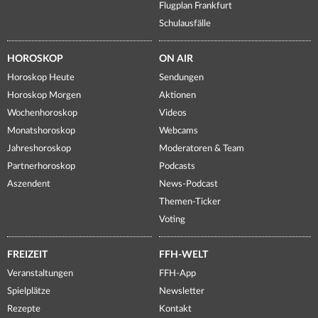
Flugplan Frankfurt
Schulausfälle
HOROSKOP
ON AIR
Horoskop Heute
Sendungen
Horoskop Morgen
Aktionen
Wochenhoroskop
Videos
Monatshoroskop
Webcams
Jahreshoroskop
Moderatoren & Team
Partnerhoroskop
Podcasts
Aszendent
News-Podcast
Themen-Ticker
Voting
FREIZEIT
FFH-WELT
Veranstaltungen
FFH-App
Spielplätze
Newsletter
Rezepte
Kontakt