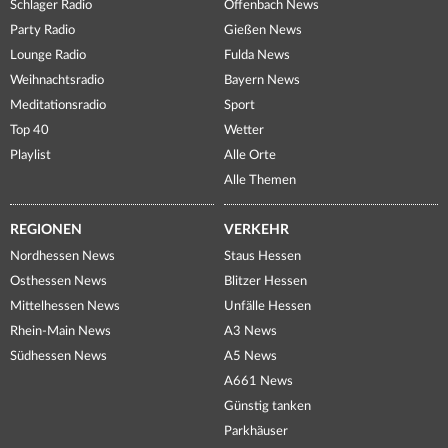
Schlager Radio
Offenbach News
Party Radio
Gießen News
Lounge Radio
Fulda News
Weihnachtsradio
Bayern News
Meditationsradio
Sport
Top 40
Wetter
Playlist
Alle Orte
Alle Themen
REGIONEN
VERKEHR
Nordhessen News
Staus Hessen
Osthessen News
Blitzer Hessen
Mittelhessen News
Unfälle Hessen
Rhein-Main News
A3 News
Südhessen News
A5 News
A661 News
Günstig tanken
Parkhäuser