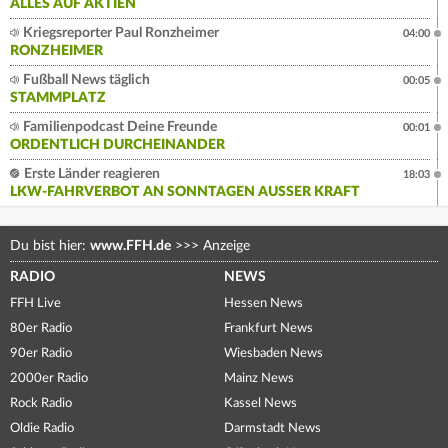
ALLES AUF AKTIEN
Kriegsreporter Paul Ronzheimer
04:00
RONZHEIMER
Fußball News täglich
00:05
STAMMPLATZ
Familienpodcast Deine Freunde
00:01
ORDENTLICH DURCHEINANDER
Erste Länder reagieren
18:03
LKW-FAHRVERBOT AN SONNTAGEN AUSSER KRAFT
Du bist hier:
www.FFH.de
>>>
Anzeige
RADIO
NEWS
FFH Live
Hessen News
80er Radio
Frankfurt News
90er Radio
Wiesbaden News
2000er Radio
Mainz News
Rock Radio
Kassel News
Oldie Radio
Darmstadt News