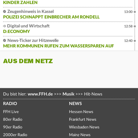
KINDER ZAHLEN
Zeugenhinweis in Kassel
13:00
POLIZEI SCHNAPPT EINBRECHER AM RONDELL
Digital und Wirtschaft
12:58
D:ECONOMY
News-Ticker zur Hitzewelle
12:40
MEHR KOMMUNEN RUFEN ZUM WASSERSPAREN AUF
AUS DEM NETZ
Du bist hier:
www.FFH.de
>>>
Musik
>>>
Hit-News
RADIO
NEWS
FFH Live
Hessen News
80er Radio
Frankfurt News
90er Radio
Wiesbaden News
2000er Radio
Mainz News