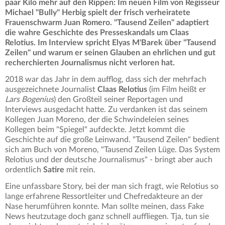
paar Kilo mehr auf den Rippen: Im neuen Film von Regisseur
Michael "Bully" Herbig spielt der frisch verheiratete
Frauenschwarm Juan Romero. "Tausend Zeilen" adaptiert
die wahre Geschichte des Presseskandals um Claas
Relotius. Im Interview spricht Elyas M'Barek über "Tausend
Zeilen" und warum er seinen Glauben an ehrlichen und gut
recherchierten Journalismus nicht verloren hat.
2018 war das Jahr in dem aufflog, dass sich der mehrfach
ausgezeichnete Journalist
Claas Relotius
(im Film heißt er
Lars Bogenius
)
den Großteil seiner Reportagen und
Interviews ausgedacht hatte. Zu verdanken ist das seinem
Kollegen Juan Moreno, der die Schwindeleien seines
Kollegen beim "Spiegel" aufdeckte. Jetzt kommt die
Geschichte auf die große Leinwand. "Tausend Zeilen" bedient
sich am Buch von Moreno, "Tausend Zeilen Lüge. Das System
Relotius und der deutsche Journalismus" - bringt aber auch
ordentlich
Satire
mit rein.
Eine unfassbare Story, bei der man sich fragt, wie Relotius so
lange erfahrene Ressortleiter und Chefredakteure an der
Nase herumführen konnte. Man sollte meinen, dass Fake
News heutzutage doch ganz schnell auffliegen. Tja, tun sie