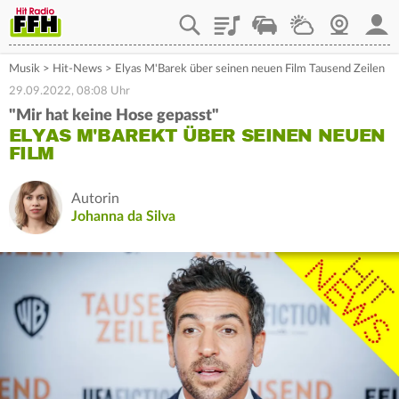
Playlist
Staupilot
Wetter
Webcam
Mein
Musik
>
Hit-News
>
Elyas M'Barek über seinen neuen Film Tausend Zeilen
29.09.2022, 08:08 Uhr
"Mir hat keine Hose gepasst"
ELYAS M'BAREKT ÜBER SEINEN NEUEN
FILM
Autorin
Johanna da Silva