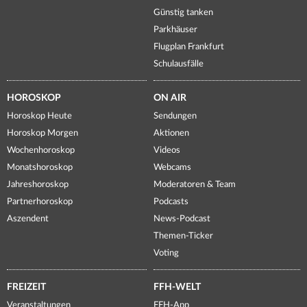
Günstig tanken
Parkhäuser
Flugplan Frankfurt
Schulausfälle
HOROSKOP
ON AIR
Horoskop Heute
Sendungen
Horoskop Morgen
Aktionen
Wochenhoroskop
Videos
Monatshoroskop
Webcams
Jahreshoroskop
Moderatoren & Team
Partnerhoroskop
Podcasts
Aszendent
News-Podcast
Themen-Ticker
Voting
FREIZEIT
FFH-WELT
Veranstaltungen
FFH-App