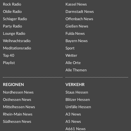
Rock Radio
Kassel News
Oldie Radio
Darmstadt News
Schlager Radio
Offenbach News
Party Radio
Gießen News
Lounge Radio
Fulda News
Weihnachtsradio
Bayern News
Meditationsradio
Sport
Top 40
Wetter
Playlist
Alle Orte
Alle Themen
REGIONEN
VERKEHR
Nordhessen News
Staus Hessen
Osthessen News
Blitzer Hessen
Mittelhessen News
Unfälle Hessen
Rhein-Main News
A3 News
Südhessen News
A5 News
A661 News