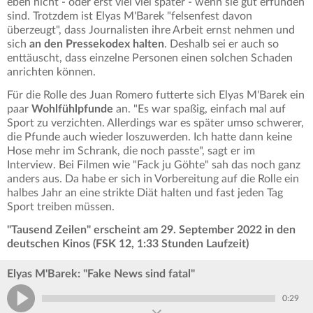
eben nicht - oder erst viel viel später - wenn sie gut erfunden
sind. Trotzdem ist Elyas M'Barek "felsenfest davon
überzeugt", dass Journalisten ihre Arbeit ernst nehmen und
sich
an den Pressekodex halten
. Deshalb sei er auch so
enttäuscht, dass einzelne Personen einen solchen Schaden
anrichten können.
Für die Rolle des Juan Romero futterte sich Elyas M'Barek ein
paar
Wohlfühlpfunde
an. "Es war spaßig, einfach mal auf
Sport zu verzichten. Allerdings war es später umso schwerer,
die Pfunde auch wieder loszuwerden. Ich hatte dann keine
Hose mehr im Schrank, die noch passte", sagt er im
Interview. Bei Filmen wie "Fack ju Göhte" sah das noch ganz
anders aus. Da habe er sich in Vorbereitung auf die Rolle ein
halbes Jahr an eine strikte Diät halten und fast jeden Tag
Sport treiben müssen.
"Tausend Zeilen" erscheint am 29. September 2022 in den
deutschen Kinos (FSK 12, 1:33 Stunden Laufzeit)
Elyas M'Barek: "Fake News sind fatal"
0:29