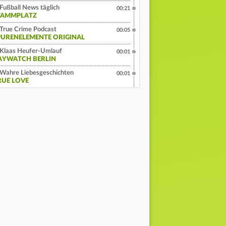
Fußball News täglich
00:21
TAMMPLATZ
True Crime Podcast
00:05
PURENELEMENTE ORIGINAL
Klaas Heufer-Umlauf
00:01
AYWATCH BERLIN
Wahre Liebesgeschichten
00:01
RUE LOVE