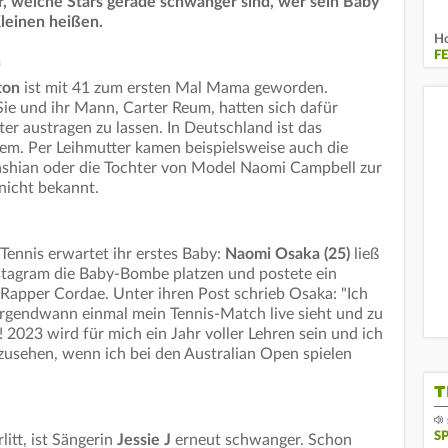
r, welche Stars gerade schwanger sind, wer sein Baby
Kleinen heißen.
Ho
F
n
ton
ist mit 41 zum ersten Mal Mama geworden.
Sie und ihr Mann, Carter Reum, hatten sich dafür
er austragen zu lassen. In Deutschland ist das
lem. Per Leihmutter kamen beispielsweise auch die
ashian oder die Tochter von Model Naomi Campbell zur
 nicht bekannt.
nnis erwartet ihr erstes Baby:
Naomi Osaka (25)
ließ
stagram die Baby-Bombe platzen und postete ein
t Rapper Cordae. Unter ihren Post schrieb Osaka: "Ich
irgendwann einmal mein Tennis-Match live sieht und zu
2023 wird für mich ein Jahr voller Lehren sein und ich
zusehen, wenn ich bei den Australian Open spielen
T
S
itt, ist Sängerin
Jessie J
erneut schwanger. Schon