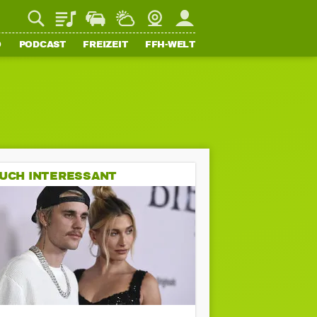
Playlist
Staupilot
Wetter
Webcam
Mein FFH
O
PODCAST
FREIZEIT
FFH-WELT
UCH INTERESSANT