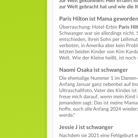
zur Welt gekommen. Hier erfahrt ih
zur Welt gebracht hat und wie die 
Paris Hilton ist Mama geworde
Überraschung: Hotel-Erbin
Paris Hil
Schwanger war sie allerdings nicht. 
entschieden, ihren Sohn per Leihmutt
verboten, in Amerika aber kein Prob
letzten beiden Kinder von Kim Kard
Welt. Wie der Kleine heißt, ist noch
Naomi Osaka ist schwanger
Die ehemalige Nummer 1 im Damen-Te
Anfang Januar ganz nebenbei auf In
Ultraschallfoto. Vater des Kindes is
freue mich darauf, wenn mein Kind 
jemandem sagt: Das ist meine Mama! 
hoffe, euch alle Anfang 2024 wieder
werde."
Jessie J ist schwanger
Nachdem sie 2021 eine Fehlgeburt erl