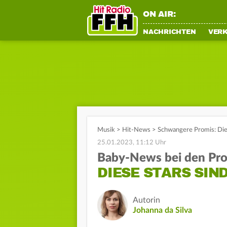
ON AIR:
NACHRICHTEN
VER
Musik
>
Hit-News
>
Schwangere Promis: Di
25.01.2023, 11:12 Uhr
Baby-News bei den Pr
DIESE STARS SIN
Autorin
Johanna da Silva