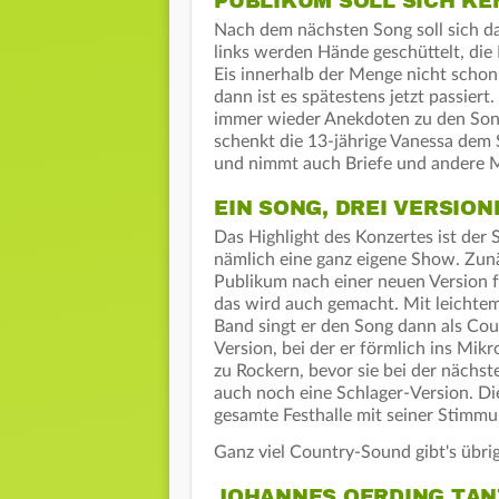
PUBLIKUM SOLL SICH K
Nach dem nächsten Song soll sich d
links werden Hände geschüttelt, die
Eis innerhalb der Menge nicht scho
dann ist es spätestens jetzt passier
immer wieder Anekdoten zu den Song
schenkt die 13-jährige Vanessa dem S
und nimmt auch Briefe und andere Mi
EIN SONG, DREI VERSION
Das Highlight des Konzertes ist der
nämlich eine ganz eigene Show. Zunä
Publikum nach einer neuen Version fr
das wird auch gemacht. Mit leicht
Band singt er den Song dann als Cou
Version, bei der er förmlich ins Mi
zu Rockern, bevor sie bei der nächst
auch noch eine Schlager-Version. Die
gesamte Festhalle mit seiner Stimm
Ganz viel Country-Sound gibt's übr
JOHANNES OERDING TAN