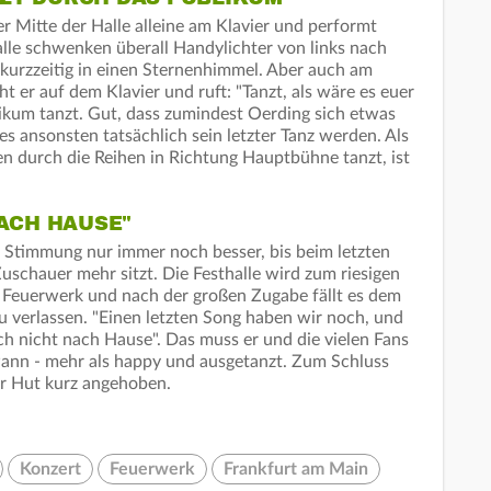
er Mitte der Halle alleine am Klavier und performt
lle schwenken überall Handylichter von links nach
 kurzzeitig in einen Sternenhimmel. Aber auch am
eht er auf dem Klavier und ruft: "Tanzt, als wäre es euer
likum tanzt. Gut, dass zumindest Oerding sich etwas
es ansonsten tatsächlich sein letzter Tanz werden. Als
ten durch die Reihen in Richtung Hauptbühne tanzt, ist
NACH HAUSE"
 Stimmung nur immer noch besser, bis beim letzten
uschauer mehr sitzt. Die Festhalle wird zum riesigen
s Feuerwerk und nach der großen Zugabe fällt es dem
u verlassen. "Einen letzten Song haben wir noch, und
ch nicht nach Hause". Das muss er und die vielen Fans
wann - mehr als happy und ausgetanzt. Zum Schluss
er Hut kurz angehoben.
Konzert
Feuerwerk
Frankfurt am Main