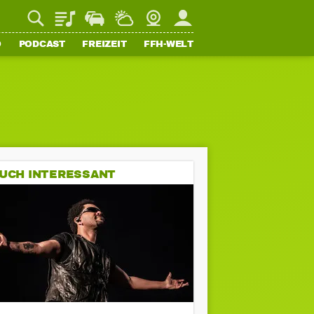
Playlist
Staupilot
Wetter
Webcam
Mein FFH
O
PODCAST
FREIZEIT
FFH-WELT
UCH INTERESSANT