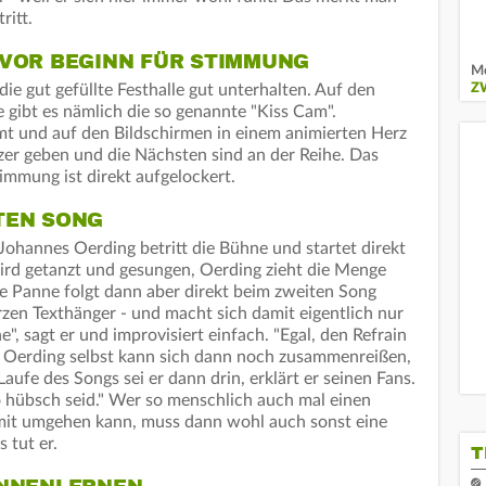
ritt.
 VOR BEGINN FÜR STIMMUNG
Me
die gut gefüllte Festhalle gut unterhalten. Auf den
Z
gibt es nämlich die so genannte "Kiss Cam".
t und auf den Bildschirmen in einem animierten Herz
er geben und die Nächsten sind an der Reihe. Das
timmung ist direkt aufgelockert.
TEN SONG
Johannes Oerding betritt die Bühne und startet direkt
ird getanzt und gesungen, Oerding zieht die Menge
ine Panne folgt dann aber direkt beim zweiten Song
rzen Texthänger - und macht sich damit eigentlich nur
", sagt er und improvisiert einfach. "Egal, den Refrain
 Oerding selbst kann sich dann noch zusammenreißen,
Laufe des Songs sei er dann drin, erklärt er seinen Fans.
so hübsch seid." Wer so menschlich auch mal einen
mit umgehen kann, muss dann wohl auch sonst eine
 tut er.
T