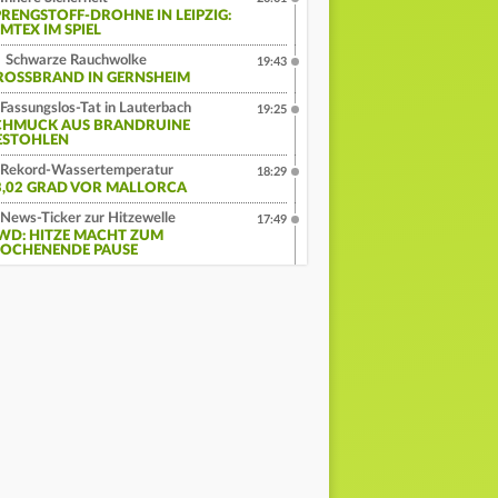
PRENGSTOFF-DROHNE IN LEIPZIG:
MTEX IM SPIEL
Schwarze Rauchwolke
19:43
ROSSBRAND IN GERNSHEIM
Fassungslos-Tat in Lauterbach
19:25
CHMUCK AUS BRANDRUINE
ESTOHLEN
Rekord-Wassertemperatur
18:29
3,02 GRAD VOR MALLORCA
News-Ticker zur Hitzewelle
17:49
WD: HITZE MACHT ZUM
OCHENENDE PAUSE