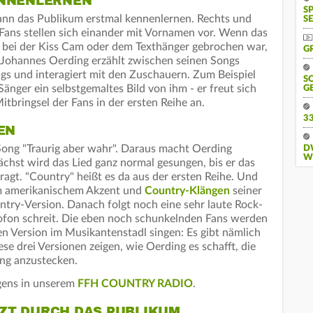
ENNENLERNEN
S
ann das Publikum erstmal kennenlernen. Rechts und
SE
 Fans stellen sich einander mit Vornamen vor. Wenn das
n bei der Kiss Cam oder dem Texthänger gebrochen war,
G
t. Johannes Oerding erzählt zwischen seinen Songs
s und interagiert mit den Zuschauern. Zum Beispiel
S
änger ein selbstgemaltes Bild von ihm - er freut sich
G
tbringsel der Fans in der ersten Reihe an.
3
EN
 Song "Traurig aber wahr". Daraus macht Oerding
D
W
chst wird das Lied ganz normal gesungen, bis er das
agt. "Country" heißt es da aus der ersten Reihe. Und
em amerikanischem Akzent und
Country-Klängen
seiner
ntry-Version. Danach folgt noch eine sehr laute Rock-
krofon schreit. Die eben noch schunkelnden Fans werden
en Version im Musikantenstadl singen: Es gibt nämlich
se drei Versionen zeigen, wie Oerding es schafft, die
ung anzustecken.
igens in unserem
FFH COUNTRY RADIO
.
ZT DURCH DAS PUBLIKUM