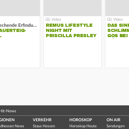
REMUS LIFESTYLE
DAS SIN
Bahnbrechende Erfindung?
AUERTEIG-
NIGHT MIT
SCHLIM
L
PRISCILLA PRESLEY
GOS BEI
KÜHLTA
Hit-News
GIONEN
VERKEHR
HOROSKOP
ON AIR
dhessen News
Staus Hessen
Horoskop Heute
Sendungen