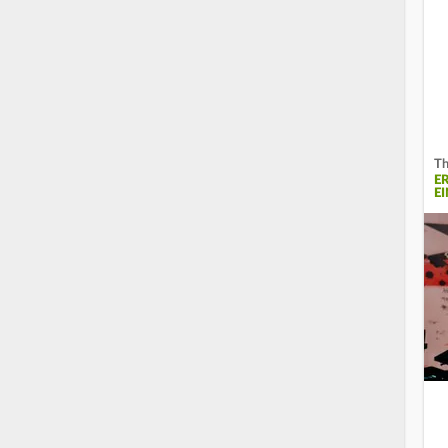
Th
E
E