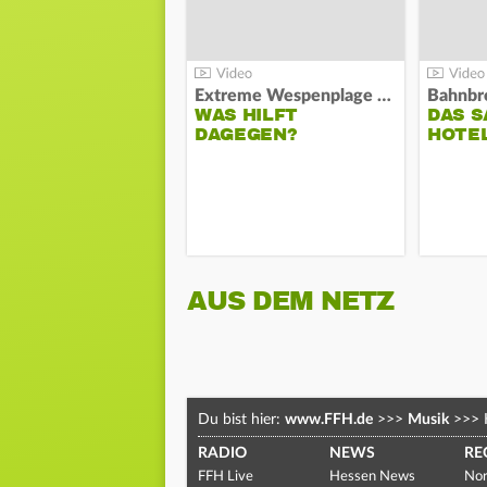
Extreme Wespenplage 2026:
WAS HILFT
DAS S
DAGEGEN?
HOTE
AUS DEM NETZ
Du bist hier:
www.FFH.de
>>>
Musik
>>>
RADIO
NEWS
RE
FFH Live
Hessen News
Nor