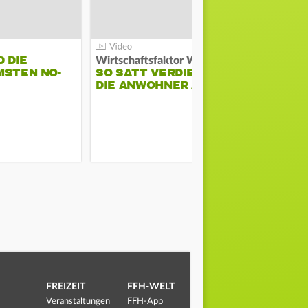
D DIE
Wirtschaftsfaktor Wacken:
MSTEN NO-
SO SATT VERDIENEN
AMIRA ALY
DIE ANWOHNER AM…
UNS IHRE 
SCHEN
FREIZEIT
FFH-WELT
Veranstaltungen
FFH-App