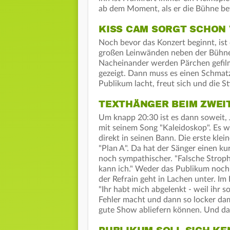
ab dem Moment, als er die Bühne bet
KISS CAM SORGT SCHON
Noch bevor das Konzert beginnt, ist 
großen Leinwänden neben der Bühne 
Nacheinander werden Pärchen gefilm
gezeigt. Dann muss es einen Schmatz
Publikum lacht, freut sich und die S
TEXTHÄNGER BEIM ZWEI
Um knapp 20:30 ist es dann soweit, 
mit seinem Song "Kaleidoskop". Es w
direkt in seinen Bann. Die erste kle
"Plan A". Da hat der Sänger einen ku
noch sympathischer. "Falsche Strophe
kann ich." Weder das Publikum noch
der Refrain geht in Lachen unter. Im 
"Ihr habt mich abgelenkt - weil ihr 
Fehler macht und dann so locker da
gute Show abliefern können. Und das