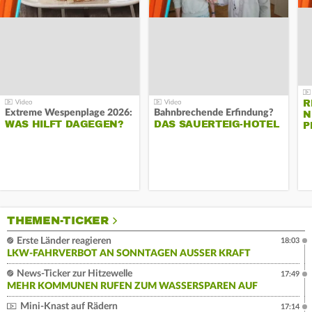
R
Extreme Wespenplage 2026:
Bahnbrechende Erfindung?
N
WAS HILFT DAGEGEN?
DAS SAUERTEIG-HOTEL
P
THEMEN-TICKER
Erste Länder reagieren
18:03
LKW-FAHRVERBOT AN SONNTAGEN AUSSER KRAFT
News-Ticker zur Hitzewelle
17:49
MEHR KOMMUNEN RUFEN ZUM WASSERSPAREN AUF
Mini-Knast auf Rädern
17:14