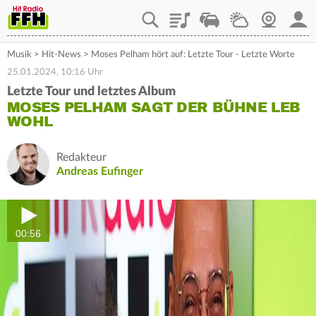
Playlist
Staupilot
Wetter
Webcam
Mein
Musik
>
Hit-News
>
Moses Pelham hört auf: Letzte Tour - Letzte Worte
25.01.2024, 10:16 Uhr
Letzte Tour und letztes Album
MOSES PELHAM SAGT DER BÜHNE LEB
WOHL
Redakteur
Andreas Eufinger
00:56