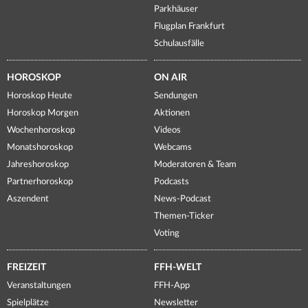
Parkhäuser
Flugplan Frankfurt
Schulausfälle
HOROSKOP
ON AIR
Horoskop Heute
Sendungen
Horoskop Morgen
Aktionen
Wochenhoroskop
Videos
Monatshoroskop
Webcams
Jahreshoroskop
Moderatoren & Team
Partnerhoroskop
Podcasts
Aszendent
News-Podcast
Themen-Ticker
Voting
FREIZEIT
FFH-WELT
Veranstaltungen
FFH-App
Spielplätze
Newsletter