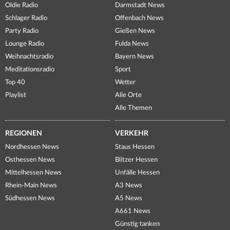
Oldie Radio
Darmstadt News
Schlager Radio
Offenbach News
Party Radio
Gießen News
Lounge Radio
Fulda News
Weihnachtsradio
Bayern News
Meditationsradio
Sport
Top 40
Wetter
Playlist
Alle Orte
Alle Themen
REGIONEN
VERKEHR
Nordhessen News
Staus Hessen
Osthessen News
Blitzer Hessen
Mittelhessen News
Unfälle Hessen
Rhein-Main News
A3 News
Südhessen News
A5 News
A661 News
Günstig tanken