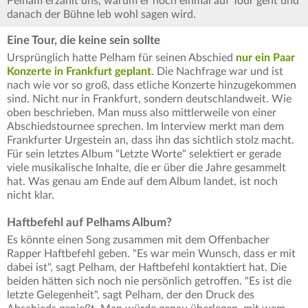
Pelham erzählt uns, warum er noch einmal auf Tour geht und
danach der Bühne leb wohl sagen wird.
Eine Tour, die keine sein sollte
Ursprünglich hatte Pelham für seinen Abschied
nur ein Paar
Konzerte in Frankfurt geplant
. Die Nachfrage war und ist
nach wie vor so groß, dass etliche Konzerte hinzugekommen
sind. Nicht nur in Frankfurt, sondern deutschlandweit. Wie
oben beschrieben. Man muss also mittlerweile von einer
Abschiedstournee sprechen. Im Interview merkt man dem
Frankfurter Urgestein an, dass ihn das sichtlich stolz macht.
Für sein letztes Album "Letzte Worte" selektiert er gerade
viele musikalische Inhalte, die er über die Jahre gesammelt
hat. Was genau am Ende auf dem Album landet, ist noch
nicht klar.
Haftbefehl auf Pelhams Album?
Es könnte einen Song zusammen mit dem Offenbacher
Rapper Haftbefehl geben. "Es war mein Wunsch, dass er mit
dabei ist", sagt Pelham, der Haftbefehl kontaktiert hat. Die
beiden hätten sich noch nie persönlich getroffen. "Es ist die
letzte Gelegenheit", sagt Pelham, der den Druck des